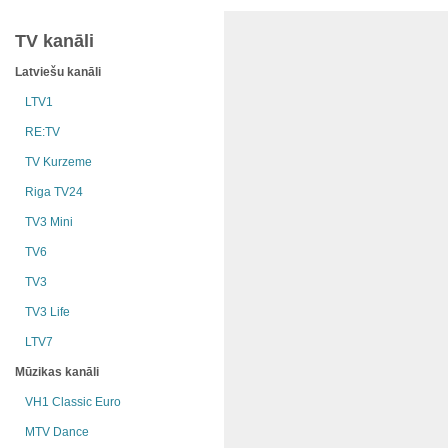
TV kanāli
Latviešu kanāli
LTV1
RE:TV
TV Kurzeme
Riga TV24
TV3 Mini
TV6
TV3
TV3 Life
LTV7
Mūzikas kanāli
VH1 Classic Euro
MTV Dance