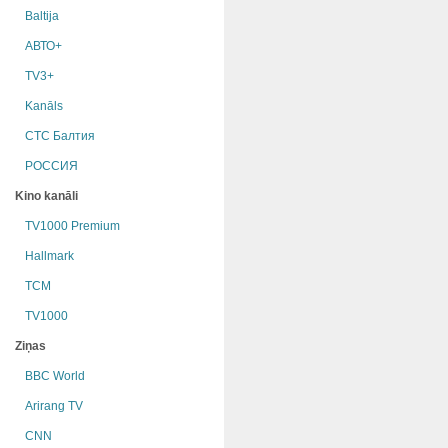
Baltija
АВТО+
TV3+
Kanāls
СТС Балтия
РОССИЯ
Kino kanāli
TV1000 Premium
Hallmark
TCM
TV1000
Ziņas
BBC World
Arirang TV
CNN