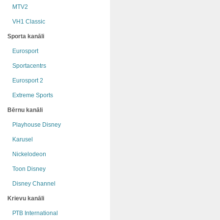
MTV2
VH1 Classic
Sporta kanāli
Eurosport
Sportacentrs
Eurosport 2
Extreme Sports
Bērnu kanāli
Playhouse Disney
Karusel
Nickelodeon
Toon Disney
Disney Channel
Krievu kanāli
РТB International