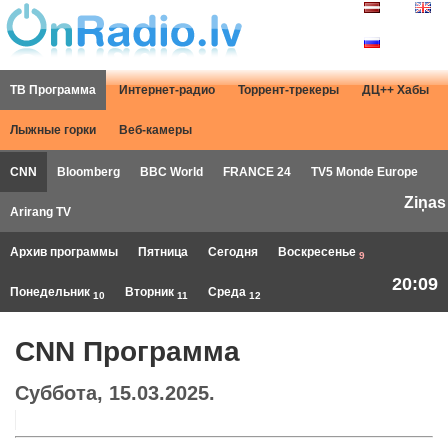
ТВ Программа
Интернет-радио
Торрент-трекеры
ДЦ++ Хабы
Лыжные горки
Веб-камеры
CNN
Bloomberg
BBC World
FRANCE 24
TV5 Monde Europe
Ziņas
Arirang TV
Архив программы
Пятница
Сегодня
Воскресенье
9
20:09
Понедельник
Вторник
Среда
10
11
12
CNN Программа
Суббота, 15.03.2025.