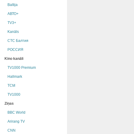
Baltija
АВТО+
TV3+
Kanāls
СТС Балтия
РОССИЯ
Kino kanāli
TV1000 Premium
Hallmark
TCM
TV1000
Ziņas
BBC World
Arirang TV
CNN