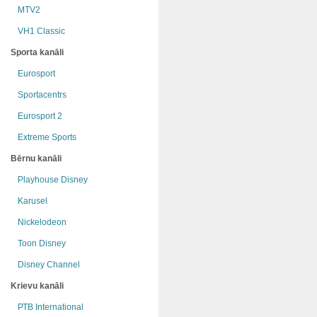
MTV2
VH1 Classic
Sporta kanāli
Eurosport
Sportacentrs
Eurosport 2
Extreme Sports
Bērnu kanāli
Playhouse Disney
Karusel
Nickelodeon
Toon Disney
Disney Channel
Krievu kanāli
РТB International