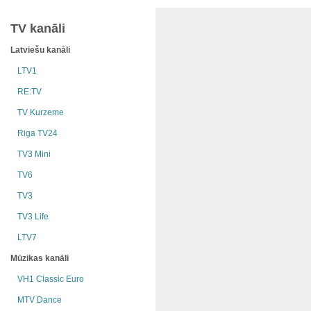
TV kanāli
Latviešu kanāli
LTV1
RE:TV
TV Kurzeme
Riga TV24
TV3 Mini
TV6
TV3
TV3 Life
LTV7
Mūzikas kanāli
VH1 Classic Euro
MTV Dance