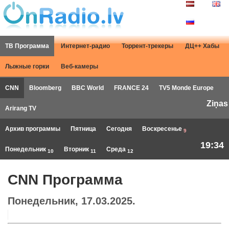
ТВ Программа
Интернет-радио
Торрент-трекеры
ДЦ++ Хабы
Лыжные горки
Веб-камеры
CNN
Bloomberg
BBC World
FRANCE 24
TV5 Monde Europe
Ziņas
Arirang TV
Архив программы
Пятница
Сегодня
Воскресенье
9
19:34
Понедельник
Вторник
Среда
10
11
12
CNN Программа
Понедельник, 17.03.2025.