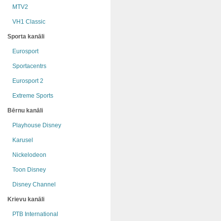
MTV2
VH1 Classic
Sporta kanāli
Eurosport
Sportacentrs
Eurosport 2
Extreme Sports
Bērnu kanāli
Playhouse Disney
Karusel
Nickelodeon
Toon Disney
Disney Channel
Krievu kanāli
РТB International