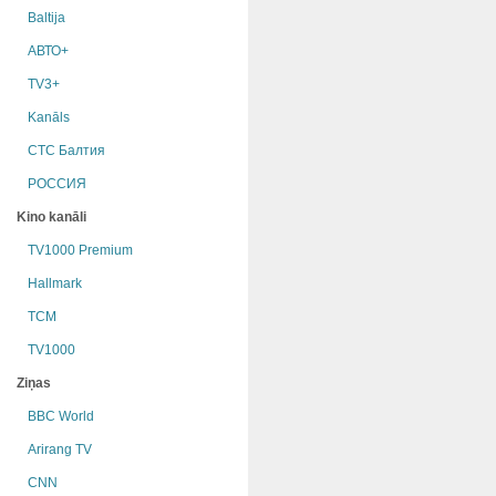
Baltija
АВТО+
TV3+
Kanāls
СТС Балтия
РОССИЯ
Kino kanāli
TV1000 Premium
Hallmark
TCM
TV1000
Ziņas
BBC World
Arirang TV
CNN