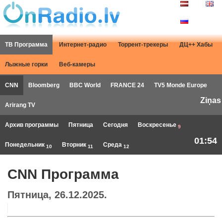
ТВ Программа
Интернет-радио
Торрент-трекеры
ДЦ++ Хабы
Лыжные горки
Веб-камеры
CNN
Bloomberg
BBC World
FRANCE 24
TV5 Monde Europe
Ziņas
Arirang TV
Архив программы
Пятница
Сегодня
Воскресенье
9
01:54
Понедельник
Вторник
Среда
10
11
12
CNN Программа
Пятница, 26.12.2025.