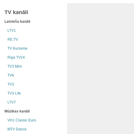
TV kanāli
Latviešu kanāli
LTV1
RE:TV
TV Kurzeme
Riga TV24
TV3 Mini
TV6
TV3
TV3 Life
LTV7
Mūzikas kanāli
VH1 Classic Euro
MTV Dance