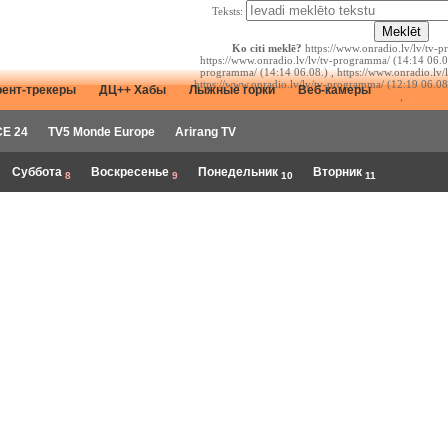
Teksts:
Ko citi meklē?
https://www.onradio.lv/lv/tv-p
https://www.onradio.lv/lv/tv-programma/ (14:14 06.08
programma/ (14:14 06.08.) , https://www.onradio.lv/
https://www.onradio.lv/lv/tv-programma/ (12:19 06.08
рент-трекеры
ДЦ++ Хабы
Лыжные горки
Веб-камеры
,
E 24
TV5 Monde Europe
Arirang TV
Суббота
Воскресенье
Понедельник
Вторник
8
9
10
11