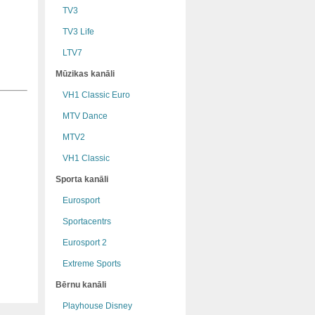
TV3
TV3 Life
LTV7
Mūzikas kanāli
VH1 Classic Euro
MTV Dance
MTV2
VH1 Classic
Sporta kanāli
Eurosport
Sportacentrs
Eurosport 2
Extreme Sports
Bērnu kanāli
Playhouse Disney