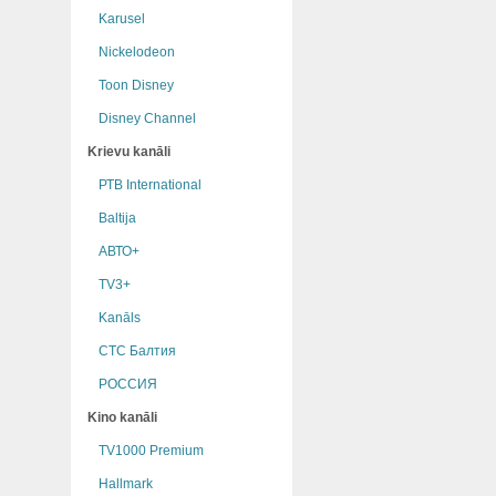
Karusel
Nickelodeon
Toon Disney
Disney Channel
Krievu kanāli
РТB International
Baltija
АВТО+
TV3+
Kanāls
СТС Балтия
РОССИЯ
Kino kanāli
TV1000 Premium
Hallmark