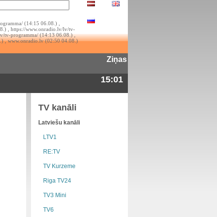
rogramma/ (14:15 06.08.) ,
.) , https://www.onradio.lv/lv/tv-
lv/tv-programma/ (14:13 06.08.) ,
.) , www.onradio.lv (02:50 04.08.)
Ziņas
15:01
TV kanāli
Latviešu kanāli
LTV1
RE:TV
TV Kurzeme
Riga TV24
TV3 Mini
TV6