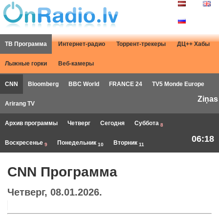
ТВ Программа
Интернет-радио
Торрент-трекеры
ДЦ++ Хабы
Лыжные горки
Веб-камеры
CNN
Bloomberg
BBC World
FRANCE 24
TV5 Monde Europe
Ziņas
Arirang TV
Архив программы
Четверг
Сегодня
Суббота
8
06:18
Воскресенье
Понедельник
Вторник
9
10
11
CNN Программа
Четверг, 08.01.2026.