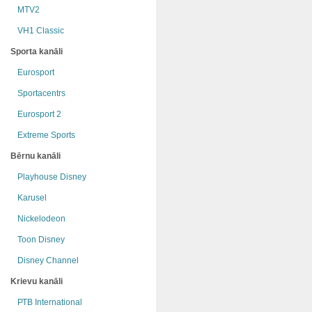
MTV2
VH1 Classic
Sporta kanāli
Eurosport
Sportacentrs
Eurosport 2
Extreme Sports
Bērnu kanāli
Playhouse Disney
Karusel
Nickelodeon
Toon Disney
Disney Channel
Krievu kanāli
РТB International