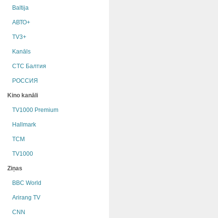
Baltija
АВТО+
TV3+
Kanāls
СТС Балтия
РОССИЯ
Kino kanāli
TV1000 Premium
Hallmark
TCM
TV1000
Ziņas
BBC World
Arirang TV
CNN