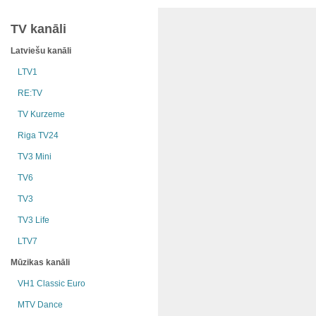
TV kanāli
Latviešu kanāli
LTV1
RE:TV
TV Kurzeme
Riga TV24
TV3 Mini
TV6
TV3
TV3 Life
LTV7
Mūzikas kanāli
VH1 Classic Euro
MTV Dance