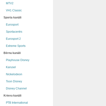
MTV2
VH1 Classic
Sporta kanāli
Eurosport
Sportacentrs
Eurosport 2
Extreme Sports
Bērnu kanāli
Playhouse Disney
Karusel
Nickelodeon
Toon Disney
Disney Channel
Krievu kanāli
РТB International