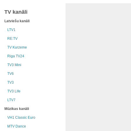
TV kanāli
Latviešu kanāli
LTV1
RE:TV
TV Kurzeme
Riga TV24
TV3 Mini
TV6
TV3
TV3 Life
LTV7
Mūzikas kanāli
VH1 Classic Euro
MTV Dance