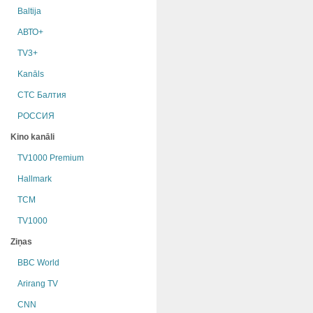
Baltija
АВТО+
TV3+
Kanāls
СТС Балтия
РОССИЯ
Kino kanāli
TV1000 Premium
Hallmark
TCM
TV1000
Ziņas
BBC World
Arirang TV
CNN