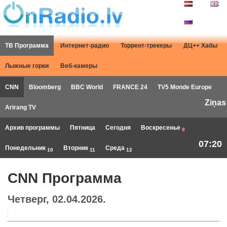
ТВ Программа
Интернет-радио
Торрент-трекеры
ДЦ++ Хабы
Лыжные горки
Веб-камеры
CNN
Bloomberg
BBC World
FRANCE 24
TV5 Monde Europe
Ziņas
Arirang TV
Архив программы
Пятница
Сегодня
Воскресенье
9
07:20
Понедельник
Вторник
Среда
10
11
12
CNN Программа
Четверг, 02.04.2026.