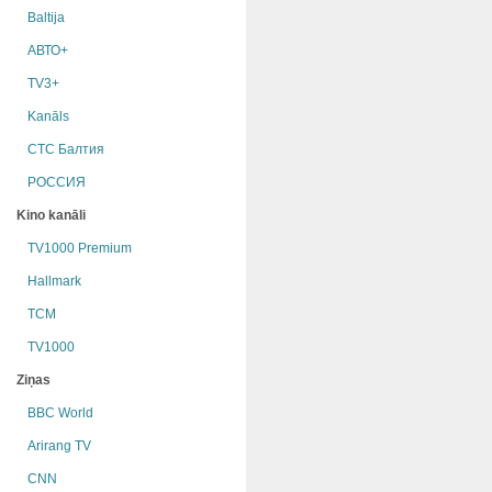
Baltija
АВТО+
TV3+
Kanāls
СТС Балтия
РОССИЯ
Kino kanāli
TV1000 Premium
Hallmark
TCM
TV1000
Ziņas
BBC World
Arirang TV
CNN