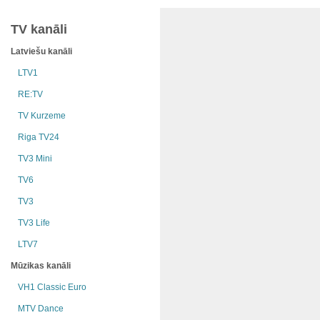
TV kanāli
Latviešu kanāli
LTV1
RE:TV
TV Kurzeme
Riga TV24
TV3 Mini
TV6
TV3
TV3 Life
LTV7
Mūzikas kanāli
VH1 Classic Euro
MTV Dance