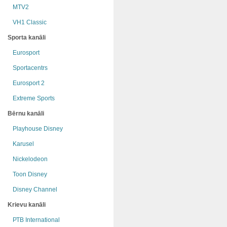
MTV2
VH1 Classic
Sporta kanāli
Eurosport
Sportacentrs
Eurosport 2
Extreme Sports
Bērnu kanāli
Playhouse Disney
Karusel
Nickelodeon
Toon Disney
Disney Channel
Krievu kanāli
РТB International