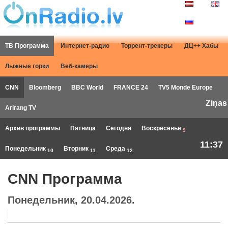
ТВ Программа
Интернет-радио
Торрент-трекеры
ДЦ++ Хабы
Лыжные горки
Веб-камеры
CNN
Bloomberg
BBC World
FRANCE 24
TV5 Monde Europe
Ziņas
Arirang TV
Архив программы
Пятница
Сегодня
Воскресенье
9
11:37
Понедельник
Вторник
Среда
10
11
12
CNN Программа
Понедельник, 20.04.2026.