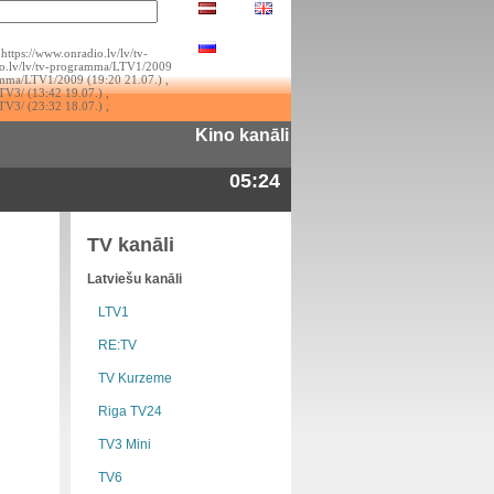
https://www.onradio.lv/lv/tv-
io.lv/lv/tv-programma/LTV1/2009
ramma/LTV1/2009 (19:20 21.07.) ,
TV3/ (13:42 19.07.) ,
TV3/ (23:32 18.07.) ,
Kino kanāli
05:24
TV kanāli
Latviešu kanāli
LTV1
RE:TV
TV Kurzeme
Riga TV24
TV3 Mini
TV6