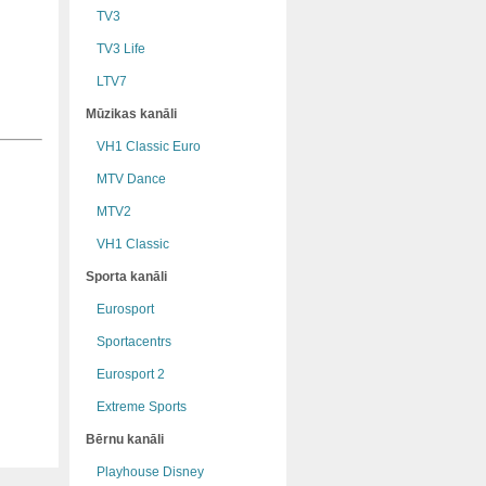
TV3
TV3 Life
LTV7
Mūzikas kanāli
VH1 Classic Euro
MTV Dance
MTV2
VH1 Classic
Sporta kanāli
Eurosport
Sportacentrs
Eurosport 2
Extreme Sports
Bērnu kanāli
Playhouse Disney