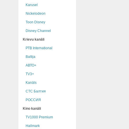
Karusel
Nickelodeon
Toon Disney
Disney Channel
Krievu kanāli
РТB International
Baltija
АВТО+
TV3+
Kanāls
СТС Балтия
РОССИЯ
Kino kanāli
TV1000 Premium
Hallmark