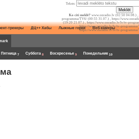
Teksts:
Ko citi meklē?
www.onradio.lv (02:50 04.08.) , 
programma/TV6/ (00:55 31.07.) , https://www.onrad
(19:20 21.07.) , https://www.onradio.lv/lv/tv-prog
https://www.onradio.lv/lv/tv-programma/
рент-трекеры
ДЦ++ Хабы
Лыжные горки
Веб-камеры
https://www.onradio.lv/lv/tv-programma/
mark
Пятница
Суббота
Воскресенье
Понедельник
7
8
9
10
мма
.