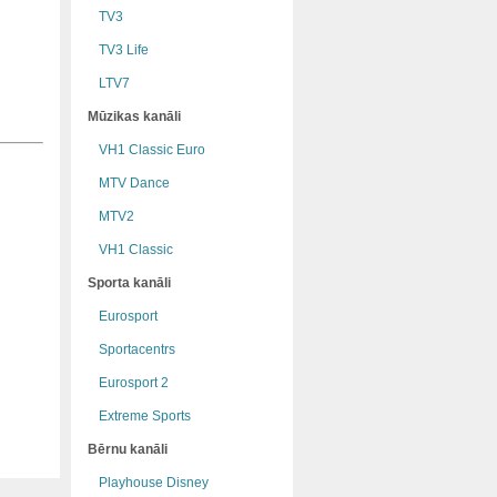
TV3
TV3 Life
LTV7
Mūzikas kanāli
VH1 Classic Euro
MTV Dance
MTV2
VH1 Classic
Sporta kanāli
Eurosport
Sportacentrs
Eurosport 2
Extreme Sports
Bērnu kanāli
Playhouse Disney