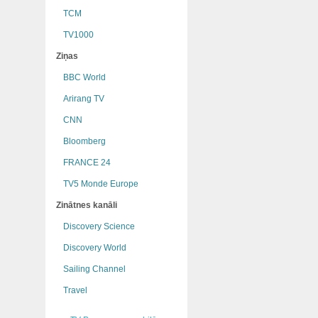
TCM
TV1000
Ziņas
BBC World
Arirang TV
CNN
Bloomberg
FRANCE 24
TV5 Monde Europe
Zinātnes kanāli
Discovery Science
Discovery World
Sailing Channel
Travel