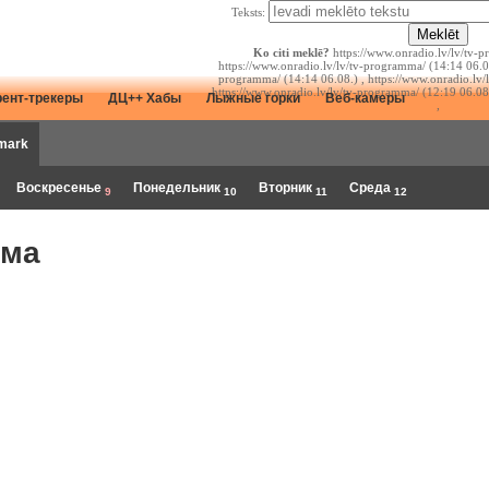
Teksts:
Ko citi meklē?
https://www.onradio.lv/lv/tv-p
https://www.onradio.lv/lv/tv-programma/ (14:14 06.08
programma/ (14:14 06.08.) , https://www.onradio.lv/
https://www.onradio.lv/lv/tv-programma/ (12:19 06.08
рент-трекеры
ДЦ++ Хабы
Лыжные горки
Веб-камеры
,
mark
Воскресенье
Понедельник
Вторник
Среда
9
10
11
12
мма