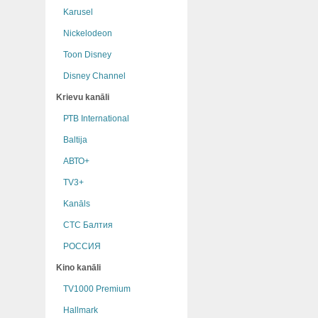
Karusel
Nickelodeon
Toon Disney
Disney Channel
Krievu kanāli
РТB International
Baltija
АВТО+
TV3+
Kanāls
СТС Балтия
РОССИЯ
Kino kanāli
TV1000 Premium
Hallmark