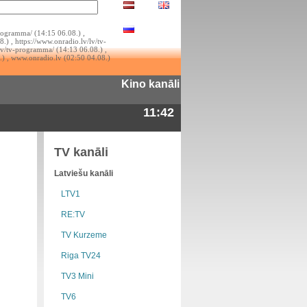
rogramma/ (14:15 06.08.) ,
.) , https://www.onradio.lv/lv/tv-
lv/tv-programma/ (14:13 06.08.) ,
.) , www.onradio.lv (02:50 04.08.)
Kino kanāli
11:42
TV kanāli
Latviešu kanāli
LTV1
RE:TV
TV Kurzeme
Riga TV24
TV3 Mini
TV6