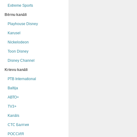
Extreme Sports
Bērnu kanāli
Playhouse Disney
Karusel
Nickelodeon
Toon Disney
Disney Channel
Krievu kanāli
РТB International
Baltija
АВТО+
TV3+
Kanāls
СТС Балтия
РОССИЯ