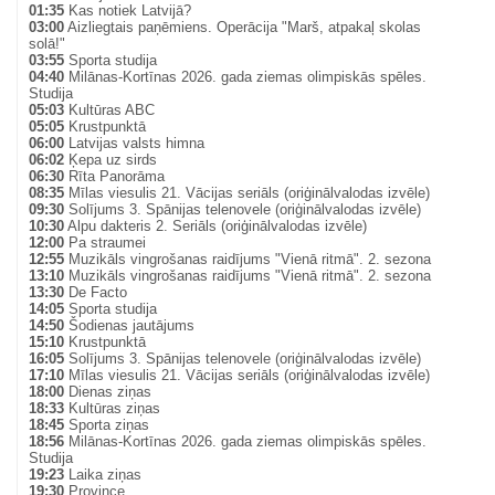
01:35
Kas notiek Latvijā?
03:00
Aizliegtais paņēmiens. Operācija "Marš, atpakaļ skolas
solā!"
03:55
Sporta studija
04:40
Milānas-Kortīnas 2026. gada ziemas olimpiskās spēles.
Studija
05:03
Kultūras ABC
05:05
Krustpunktā
06:00
Latvijas valsts himna
06:02
Ķepa uz sirds
06:30
Rīta Panorāma
08:35
Mīlas viesulis 21. Vācijas seriāls (oriģinālvalodas izvēle)
09:30
Solījums 3. Spānijas telenovele (oriģinālvalodas izvēle)
10:30
Alpu dakteris 2. Seriāls (oriģinālvalodas izvēle)
12:00
Pa straumei
12:55
Muzikāls vingrošanas raidījums "Vienā ritmā". 2. sezona
13:10
Muzikāls vingrošanas raidījums "Vienā ritmā". 2. sezona
13:30
De Facto
14:05
Sporta studija
14:50
Šodienas jautājums
15:10
Krustpunktā
16:05
Solījums 3. Spānijas telenovele (oriģinālvalodas izvēle)
17:10
Mīlas viesulis 21. Vācijas seriāls (oriģinālvalodas izvēle)
18:00
Dienas ziņas
18:33
Kultūras ziņas
18:45
Sporta ziņas
18:56
Milānas-Kortīnas 2026. gada ziemas olimpiskās spēles.
Studija
19:23
Laika ziņas
19:30
Province