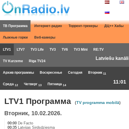
ТВ Программа
Интернет-радио
Торрент-трекеры
ДЦ++ Хабы
Лыжные горки
Веб-камеры
LTV1
LTV7
TV3 Life
TV3
TV6
TV3 Mini
RE:TV
Latviešu kanāli
TV Kurzeme
Riga TV24
Архив программы
Воскресенье
Сегодня
Вторник
11
11:01
Среда
Четверг
Пятница
12
13
14
LTV1 Программа
(
TV programma mobilā
)
Вторник, 10.02.2026.
00:00
De Facto
00:35
Latvijas Sirdsdziesma