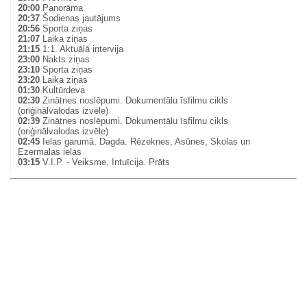
20:00
Panorāma
20:37
Šodienas jautājums
20:56
Sporta ziņas
21:07
Laika ziņas
21:15
1:1. Aktuālā intervija
23:00
Nakts ziņas
23:10
Sporta ziņas
23:20
Laika ziņas
01:30
Kultūrdeva
02:30
Zinātnes noslēpumi. Dokumentālu īsfilmu cikls
(oriģinālvalodas izvēle)
02:39
Zinātnes noslēpumi. Dokumentālu īsfilmu cikls
(oriģinālvalodas izvēle)
02:45
Ielas garumā. Dagda. Rēzeknes, Asūnes, Skolas un
Ezermalas ielas
03:15
V.I.P. - Veiksme. Intuīcija. Prāts