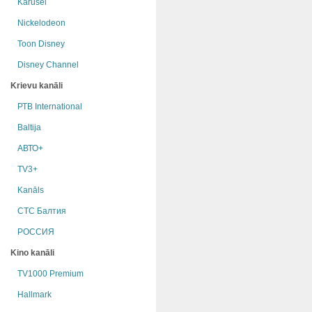
Karusel
Nickelodeon
Toon Disney
Disney Channel
Krievu kanāli
РТB International
Baltija
АВТО+
TV3+
Kanāls
СТС Балтия
РОССИЯ
Kino kanāli
TV1000 Premium
Hallmark