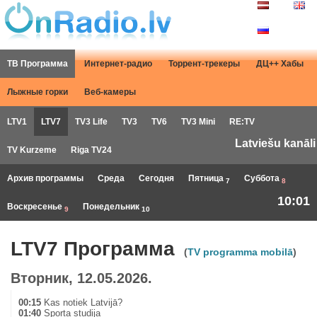
ТВ Программа
Интернет-радио
Торрент-трекеры
ДЦ++ Хабы
Лыжные горки
Веб-камеры
LTV1
LTV7
TV3 Life
TV3
TV6
TV3 Mini
RE:TV
Latviešu kanāli
TV Kurzeme
Riga TV24
Архив программы
Среда
Сегодня
Пятница
Суббота
7
8
10:01
Воскресенье
Понедельник
9
10
LTV7 Программа
(
TV programma mobilā
)
Вторник, 12.05.2026.
00:15
Kas notiek Latvijā?
01:40
Sporta studija