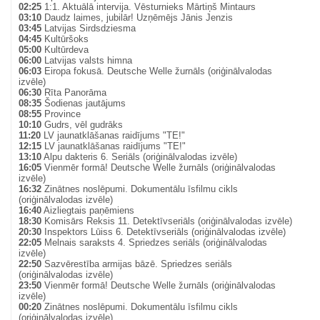
02:25
1:1. Aktuālā intervija. Vēsturnieks Mārtiņš Mintaurs
03:10
Daudz laimes, jubilār! Uzņēmējs Jānis Jenzis
03:45
Latvijas Sirdsdziesma
04:45
Kultūršoks
05:00
Kultūrdeva
06:00
Latvijas valsts himna
06:03
Eiropa fokusā. Deutsche Welle žurnāls (oriģinālvalodas
izvēle)
06:30
Rīta Panorāma
08:35
Šodienas jautājums
08:55
Province
10:10
Gudrs, vēl gudrāks
11:20
LV jaunatklāšanas raidījums "TE!"
12:15
LV jaunatklāšanas raidījums "TE!"
13:10
Alpu dakteris 6. Seriāls (oriģinālvalodas izvēle)
16:05
Vienmēr formā! Deutsche Welle žurnāls (oriģinālvalodas
izvēle)
16:32
Zinātnes noslēpumi. Dokumentālu īsfilmu cikls
(oriģinālvalodas izvēle)
16:40
Aizliegtais paņēmiens
18:30
Komisārs Reksis 11. Detektīvseriāls (oriģinālvalodas izvēle)
20:30
Inspektors Lūiss 6. Detektīvseriāls (oriģinālvalodas izvēle)
22:05
Melnais saraksts 4. Spriedzes seriāls (oriģinālvalodas
izvēle)
22:50
Sazvērestība armijas bāzē. Spriedzes seriāls
(oriģinālvalodas izvēle)
23:50
Vienmēr formā! Deutsche Welle žurnāls (oriģinālvalodas
izvēle)
00:20
Zinātnes noslēpumi. Dokumentālu īsfilmu cikls
(oriģinālvalodas izvēle)