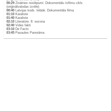
00:29
Zinātnes noslēpumi. Dokumentālu īsfilmu cikls
(oriģinālvalodas izvēle)
00:40
Latvijas kods. Ielāde. Dokumentāla filma
01:10
Karaliste
01:40
Karaliste
02:10
Literatūre. 8. sezona
02:40
Vides fakti
03:10
De Facto
03:45
Pasaules Panorāma