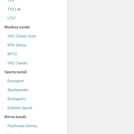
TV3
TV3 Life
LTV7
Mūzikas kanāli
VH1 Classic Euro
MTV Dance
MTV2
VH1 Classic
Sporta kanāli
Eurosport
Sportacentrs
Eurosport 2
Extreme Sports
Bērnu kanāli
Playhouse Disney