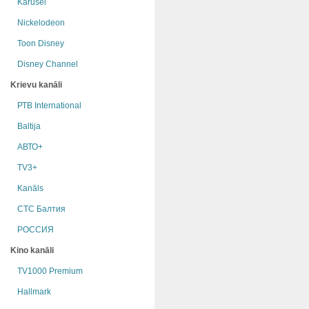
Karusel
Nickelodeon
Toon Disney
Disney Channel
Krievu kanāli
РТB International
Baltija
АВТО+
TV3+
Kanāls
СТС Балтия
РОССИЯ
Kino kanāli
TV1000 Premium
Hallmark