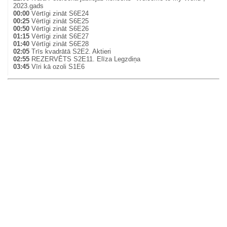
2023.gads
00:00
Vērtīgi zināt S6E24
00:25
Vērtīgi zināt S6E25
00:50
Vērtīgi zināt S6E26
01:15
Vērtīgi zināt S6E27
01:40
Vērtīgi zināt S6E28
02:05
Trīs kvadrātā S2E2. Aktieri
02:55
REZERVĒTS S2E11. Elīza Legzdiņa
03:45
Vīri kā ozoli S1E6