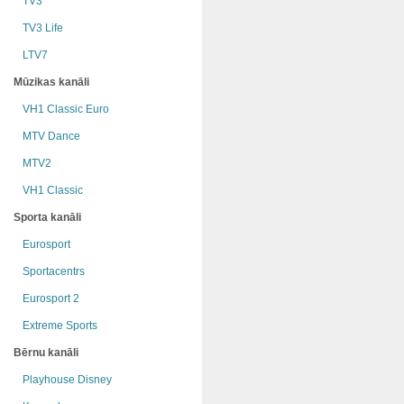
TV3
TV3 Life
LTV7
Mūzikas kanāli
VH1 Classic Euro
MTV Dance
MTV2
VH1 Classic
Sporta kanāli
Eurosport
Sportacentrs
Eurosport 2
Extreme Sports
Bērnu kanāli
Playhouse Disney