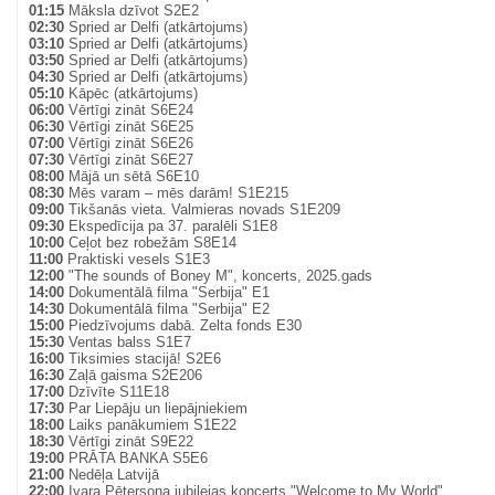
01:15
Māksla dzīvot S2E2
02:30
Spried ar Delfi (atkārtojums)
03:10
Spried ar Delfi (atkārtojums)
03:50
Spried ar Delfi (atkārtojums)
04:30
Spried ar Delfi (atkārtojums)
05:10
Kāpēc (atkārtojums)
06:00
Vērtīgi zināt S6E24
06:30
Vērtīgi zināt S6E25
07:00
Vērtīgi zināt S6E26
07:30
Vērtīgi zināt S6E27
08:00
Mājā un sētā S6E10
08:30
Mēs varam – mēs darām! S1E215
09:00
Tikšanās vieta. Valmieras novads S1E209
09:30
Ekspedīcija pa 37. paralēli S1E8
10:00
Ceļot bez robežām S8E14
11:00
Praktiski vesels S1E3
12:00
"The sounds of Boney M", koncerts, 2025.gads
14:00
Dokumentālā filma "Serbija" E1
14:30
Dokumentālā filma "Serbija" E2
15:00
Piedzīvojums dabā. Zelta fonds E30
15:30
Ventas balss S1E7
16:00
Tiksimies stacijā! S2E6
16:30
Zaļā gaisma S2E206
17:00
Dzīvīte S11E18
17:30
Par Liepāju un liepājniekiem
18:00
Laiks panākumiem S1E22
18:30
Vērtīgi zināt S9E22
19:00
PRĀTA BANKA S5E6
21:00
Nedēļa Latvijā
22:00
Ivara Pētersona jubilejas koncerts "Welcome to My World",