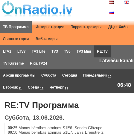
ТВ Программа
Интернет-радио
Торрент-трекеры
ДЦ++ Хабы
Лыжные горки
Веб-камеры
LTV1
LTV7
TV3 Life
TV3
TV6
TV3 Mini
RE:TV
Latviešu kanāli
TV Kurzeme
Riga TV24
Архив программы
Суббота
Сегодня
Понедельник
10
06:48
Вторник
Среда
Четверг
11
12
13
RE:TV Программа
Суббота, 13.06.2026.
00:25
Manas bērnības atmiņas S1E6. Sandra Glāzupa
00:50
Manas bērnības atmiņas S1E7. Jānis Erenštreits