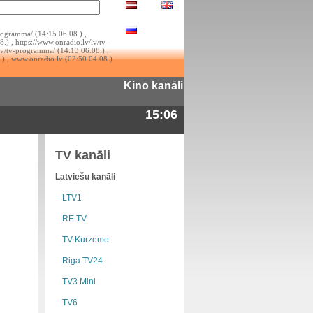
rogramma/ (14:15 06.08.) ,
.) , https://www.onradio.lv/lv/tv-
lv/tv-programma/ (14:13 06.08.) ,
.) , www.onradio.lv (02:50 04.08.)
Kino kanāli
15:06
TV kanāli
Latviešu kanāli
LTV1
RE:TV
TV Kurzeme
Riga TV24
TV3 Mini
TV6