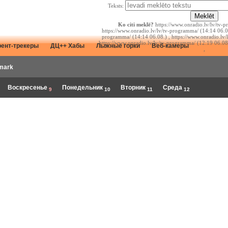
Teksts:
Ko citi meklē?
https://www.onradio.lv/lv/tv-p
https://www.onradio.lv/lv/tv-programma/ (14:14 06.08
programma/ (14:14 06.08.) , https://www.onradio.lv/
https://www.onradio.lv/lv/tv-programma/ (12:19 06.08
рент-трекеры
ДЦ++ Хабы
Лыжные горки
Веб-камеры
,
mark
Воскресенье
Понедельник
Вторник
Среда
9
10
11
12