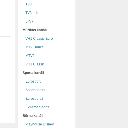
TV3
TV3 Life
LTV7
Mūzikas kanāli
VH1 Classic Euro
MTV Dance
MTV2
VH1 Classic
Sporta kanāli
Eurosport
Sportacentrs
Eurosport 2
Extreme Sports
Bērnu kanāli
Playhouse Disney