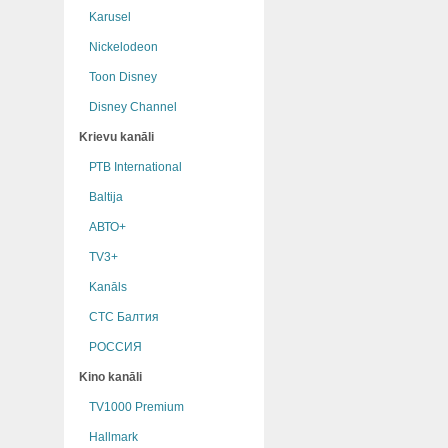
Karusel
Nickelodeon
Toon Disney
Disney Channel
Krievu kanāli
РТB International
Baltija
АВТО+
TV3+
Kanāls
СТС Балтия
РОССИЯ
Kino kanāli
TV1000 Premium
Hallmark