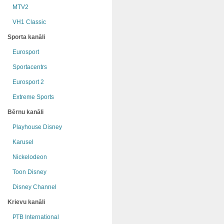
MTV2
VH1 Classic
Sporta kanāli
Eurosport
Sportacentrs
Eurosport 2
Extreme Sports
Bērnu kanāli
Playhouse Disney
Karusel
Nickelodeon
Toon Disney
Disney Channel
Krievu kanāli
РТB International