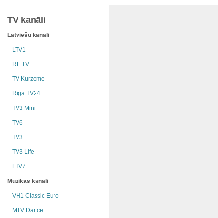
TV kanāli
Latviešu kanāli
LTV1
RE:TV
TV Kurzeme
Riga TV24
TV3 Mini
TV6
TV3
TV3 Life
LTV7
Mūzikas kanāli
VH1 Classic Euro
MTV Dance