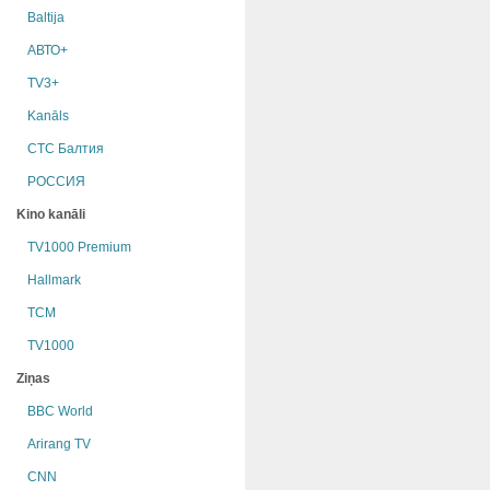
Baltija
АВТО+
TV3+
Kanāls
СТС Балтия
РОССИЯ
Kino kanāli
TV1000 Premium
Hallmark
TCM
TV1000
Ziņas
BBC World
Arirang TV
CNN