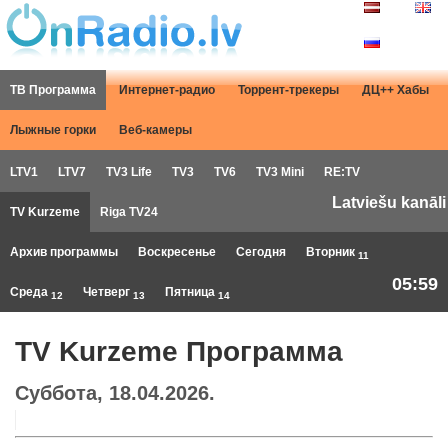
ТВ Программа
Интернет-радио
Торрент-трекеры
ДЦ++ Хабы
Лыжные горки
Веб-камеры
LTV1
LTV7
TV3 Life
TV3
TV6
TV3 Mini
RE:TV
Latviešu kanāli
TV Kurzeme
Riga TV24
Архив программы
Воскресенье
Сегодня
Вторник
11
05:59
Среда
Четверг
Пятница
12
13
14
TV Kurzeme Программа
Суббота, 18.04.2026.