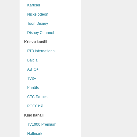
Karusel
Nickelodeon
Toon Disney
Disney Channel
Krievu kanāli
РТB International
Baltija
АВТО+
TV3+
Kanāls
СТС Балтия
РОССИЯ
Kino kanāli
TV1000 Premium
Hallmark