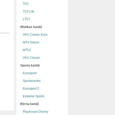
TV3
TV3 Life
LTV7
Mūzikas kanāli
VH1 Classic Euro
MTV Dance
MTV2
VH1 Classic
Sporta kanāli
Eurosport
Sportacentrs
Eurosport 2
Extreme Sports
Bērnu kanāli
Playhouse Disney