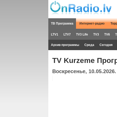
ТВ Программа
Интернет-радио
Тор
LTV1
LTV7
TV3 Life
TV3
TV6
T
Архив программы
Среда
Сегодня
TV Kurzeme Прог
Воскресенье, 10.05.2026.