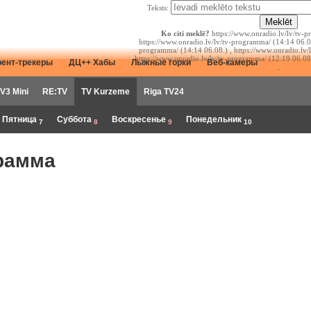
Teksts:
Ko citi meklē?
https://www.onradio.lv/lv/tv-p
https://www.onradio.lv/lv/tv-programma/ (14:14 06.08
programma/ (14:14 06.08.) , https://www.onradio.lv/
https://www.onradio.lv/lv/tv-programma/ (12:19 06.08
рент-трекеры
ДЦ++ Хабы
Лыжные горки
Веб-камеры
,
V3 Mini
RE:TV
TV Kurzeme
Riga TV24
Пятница
Суббота
Воскресенье
Понедельник
7
8
9
10
рамма