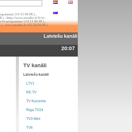
rogramma/ (14:15 06.08.) ,
.) , https://www.onradio.lv/lv/tv-
lv/tv-programma/ (14:13 06.08.) ,
.) , www.onradio.lv (02:50 04.08.)
Latviešu kanāli
20:07
TV kanāli
Latviešu kanāli
LTV1
RE:TV
TV Kurzeme
Riga TV24
TV3 Mini
TV6