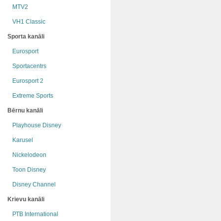
MTV2
VH1 Classic
Sporta kanāli
Eurosport
Sportacentrs
Eurosport 2
Extreme Sports
Bērnu kanāli
Playhouse Disney
Karusel
Nickelodeon
Toon Disney
Disney Channel
Krievu kanāli
РТB International