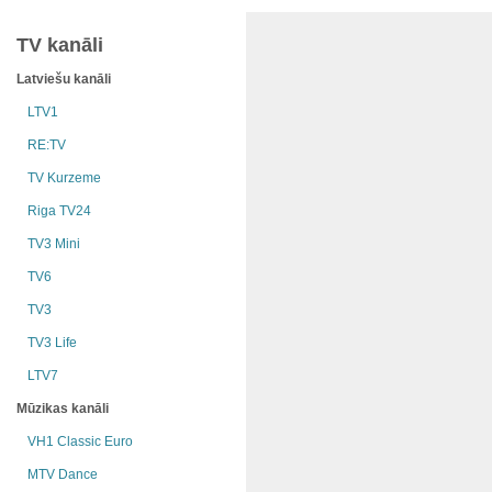
TV kanāli
Latviešu kanāli
LTV1
RE:TV
TV Kurzeme
Riga TV24
TV3 Mini
TV6
TV3
TV3 Life
LTV7
Mūzikas kanāli
VH1 Classic Euro
MTV Dance