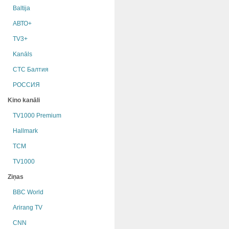
Baltija
АВТО+
TV3+
Kanāls
СТС Балтия
РОССИЯ
Kino kanāli
TV1000 Premium
Hallmark
TCM
TV1000
Ziņas
BBC World
Arirang TV
CNN