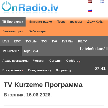
ТВ Программа
Интернет-радио
Торрент-трекеры
ДЦ++ Хабы
Лыжные горки
Веб-камеры
LTV1
LTV7
TV3 Life
TV3
TV6
TV3 Mini
RE:TV
Latviešu kanāli
TV Kurzeme
Riga TV24
Архив программы
Четверг
Сегодня
Суббота
8
07:41
Воскресенье
Понедельник
Вторник
9
10
11
TV Kurzeme Программа
Вторник, 16.06.2026.