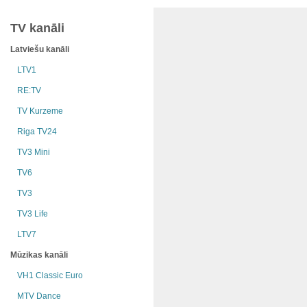
TV kanāli
Latviešu kanāli
LTV1
RE:TV
TV Kurzeme
Riga TV24
TV3 Mini
TV6
TV3
TV3 Life
LTV7
Mūzikas kanāli
VH1 Classic Euro
MTV Dance