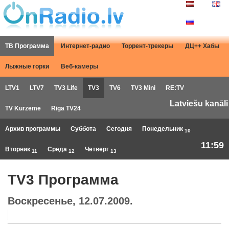
ТВ Программа
Интернет-радио
Торрент-трекеры
ДЦ++ Хабы
Лыжные горки
Веб-камеры
LTV1
LTV7
TV3 Life
TV3
TV6
TV3 Mini
RE:TV
Latviešu kanāli
TV Kurzeme
Riga TV24
Архив программы
Суббота
Сегодня
Понедельник
10
11:59
Вторник
Среда
Четверг
11
12
13
TV3 Программа
Воскресенье, 12.07.2009.