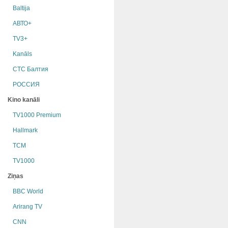
Baltija
АВТО+
TV3+
Kanāls
СТС Балтия
РОССИЯ
Kino kanāli
TV1000 Premium
Hallmark
TCM
TV1000
Ziņas
BBC World
Arirang TV
CNN