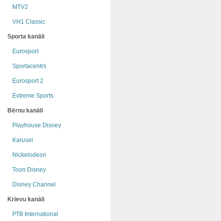
MTV2
VH1 Classic
Sporta kanāli
Eurosport
Sportacentrs
Eurosport 2
Extreme Sports
Bērnu kanāli
Playhouse Disney
Karusel
Nickelodeon
Toon Disney
Disney Channel
Krievu kanāli
РТB International