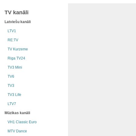
TV kanāli
Latviešu kanāli
LTV1
RE:TV
TV Kurzeme
Riga TV24
TV3 Mini
TV6
TV3
TV3 Life
LTV7
Mūzikas kanāli
VH1 Classic Euro
MTV Dance