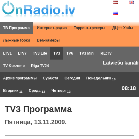
ТВ Программа
Интернет-радио
Торрент-трекеры
ДЦ++ Хабы
Лыжные горки
Веб-камеры
LTV1
LTV7
TV3 Life
TV3
TV6
TV3 Mini
RE:TV
Latviešu kanāli
TV Kurzeme
Riga TV24
Архив программы
Суббота
Сегодня
Понедельник
10
08:18
Вторник
Среда
Четверг
11
12
13
TV3 Программа
Пятница, 13.11.2009.