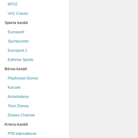
MTV2
VH1 Classic
Sporta kanāli
Eurosport
Sportacentrs
Eurosport 2
Extreme Sports
Bērnu kanāli
Playhouse Disney
Karusel
Nickelodeon
Toon Disney
Disney Channel
Krievu kanāli
РТB International