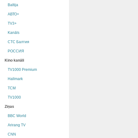
Baltija
АВТО+
TV3+
Kanāls
СТС Балтия
РОССИЯ
Kino kanāli
TV1000 Premium
Hallmark
TCM
TV1000
Ziņas
BBC World
Arirang TV
CNN