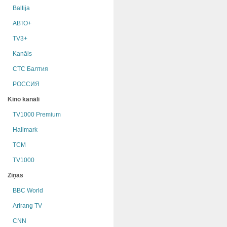
Baltija
АВТО+
TV3+
Kanāls
СТС Балтия
РОССИЯ
Kino kanāli
TV1000 Premium
Hallmark
TCM
TV1000
Ziņas
BBC World
Arirang TV
CNN