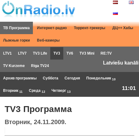
ТВ Программа
Интернет-радио
Торрент-трекеры
ДЦ++ Хабы
Лыжные горки
Веб-камеры
LTV1
LTV7
TV3 Life
TV3
TV6
TV3 Mini
RE:TV
Latviešu kanāli
TV Kurzeme
Riga TV24
Архив программы
Суббота
Сегодня
Понедельник
10
11:01
Вторник
Среда
Четверг
11
12
13
TV3 Программа
Вторник, 24.11.2009.