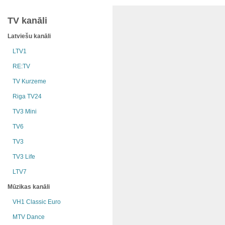
TV kanāli
Latviešu kanāli
LTV1
RE:TV
TV Kurzeme
Riga TV24
TV3 Mini
TV6
TV3
TV3 Life
LTV7
Mūzikas kanāli
VH1 Classic Euro
MTV Dance