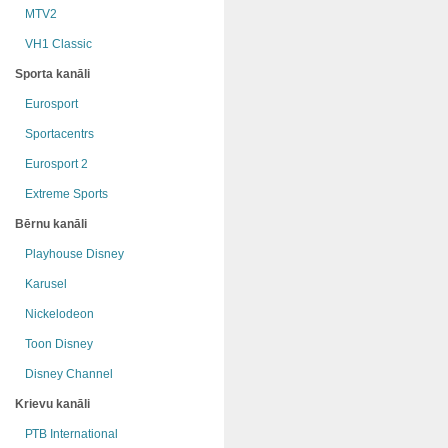
MTV2
VH1 Classic
Sporta kanāli
Eurosport
Sportacentrs
Eurosport 2
Extreme Sports
Bērnu kanāli
Playhouse Disney
Karusel
Nickelodeon
Toon Disney
Disney Channel
Krievu kanāli
РТB International