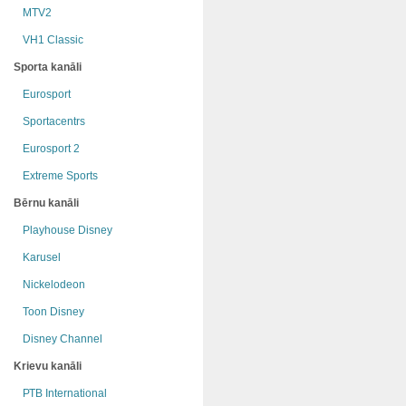
MTV2
VH1 Classic
Sporta kanāli
Eurosport
Sportacentrs
Eurosport 2
Extreme Sports
Bērnu kanāli
Playhouse Disney
Karusel
Nickelodeon
Toon Disney
Disney Channel
Krievu kanāli
РТB International