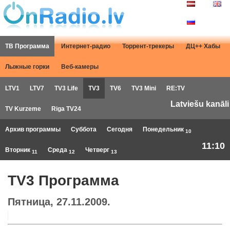
ТВ Программа
Интернет-радио
Торрент-трекеры
ДЦ++ Хабы
Лыжные горки
Веб-камеры
LTV1
LTV7
TV3 Life
TV3
TV6
TV3 Mini
RE:TV
Latviešu kanāli
TV Kurzeme
Riga TV24
Архив программы
Суббота
Сегодня
Понедельник
10
11:10
Вторник
Среда
Четверг
11
12
13
TV3 Программа
Пятница, 27.11.2009.