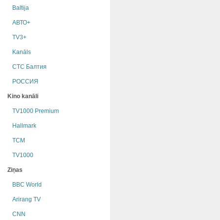
Baltija
АВТО+
TV3+
Kanāls
СТС Балтия
РОССИЯ
Kino kanāli
TV1000 Premium
Hallmark
TCM
TV1000
Ziņas
BBC World
Arirang TV
CNN