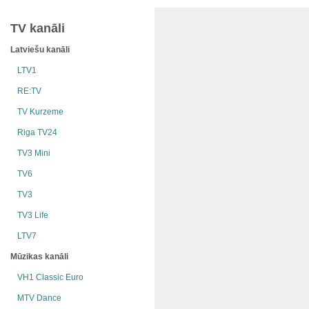
TV kanāli
Latviešu kanāli
LTV1
RE:TV
TV Kurzeme
Riga TV24
TV3 Mini
TV6
TV3
TV3 Life
LTV7
Mūzikas kanāli
VH1 Classic Euro
MTV Dance