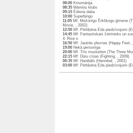
08:00
Kinomānija
08:35
Māmiņu klubs
09:15
Ēdiena daba
10:00
Superbingo
11:05
Mf: Mežonīgo Ērkšķogu ģimene (Th
Movie, , 2002)
12:50
Mf: Pērtiķēna Eda piedzīvojumi (Ed
14:45
Mf: Fantastiskais četrinieks un sud
4: Rise o
16:50
Mf: Jautrās pleznas (Happy Feet, 
19:00
Nekā personīga
20:00
Mf: Trīs musketieri (The Three Mus
22:15
Mf: Dūru cīņas (Fighting, , 2009)
00:35
Mf: Hanibāls (Hannibal, , 2001)
03:00
Mf: Pērtiķēna Eda piedzīvojumi (Ed