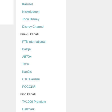
Karusel
Nickelodeon
Toon Disney
Disney Channel
Krievu kanāli
РТB International
Baltija
АВТО+
TV3+
Kanāls
СТС Балтия
РОССИЯ
Kino kanāli
TV1000 Premium
Hallmark