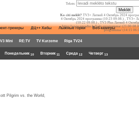
Teksts:
Ko citi meklē?
TV3+ Латвий 4 Октябрь 2024 програм
4 Октябрь 2024 программа (10:23 09.08.) , TV3+ 
(10:22 09.08.) , TV3 Plus Латвий 4 Октябр
https://www.onradio.lv/lv/tv-programma/ (21:00 08.08
рент-трекеры
ДЦ++ Хабы
Лыжные горки
Веб-камеры
programma/ (14:15 06.0
V3 Mini
RE:TV
TV Kurzeme
Riga TV24
Понедельник
Вторник
Среда
Четверг
10
11
12
13
ott Pilgrim vs. the World,