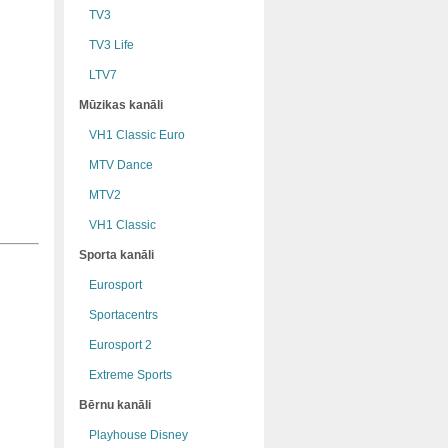
TV3
TV3 Life
LTV7
Mūzikas kanāli
VH1 Classic Euro
MTV Dance
MTV2
VH1 Classic
Sporta kanāli
Eurosport
Sportacentrs
Eurosport 2
Extreme Sports
Bērnu kanāli
Playhouse Disney