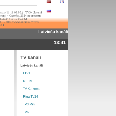
ма (11:11 09.08.) , TV3+ Латвий
Латвий 4 Октябрь 2024 программа
ь 2024 (10:19 09.08.) ,
.) , https://www.onradio.lv/lv/tv-
8.) ,
Latviešu kanāli
13:41
TV kanāli
Latviešu kanāli
LTV1
RE:TV
TV Kurzeme
Riga TV24
TV3 Mini
TV6