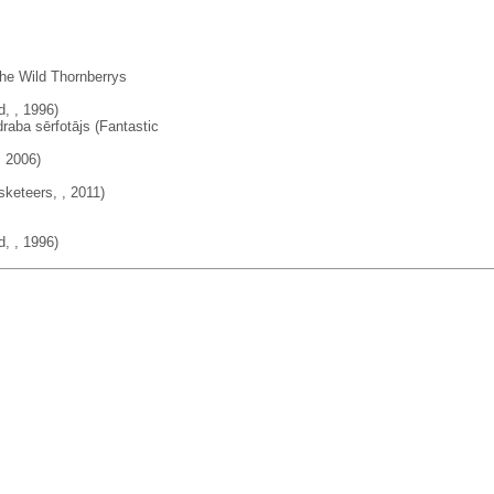
e Wild Thornberrys
, , 1996)
raba sērfotājs (Fantastic
, 2006)
keteers, , 2011)
, , 1996)