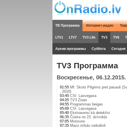
ТВ Программа
Интернет-радио
Тор
LTV1
LTV7
TV3 Life
TV3
TV6
T
Архив программы
Суббота
Сегодня
TV3 Программа
Воскресенье, 06.12.2015.
01:55
Mf: Skots Pilgrims pret pasauli (Sc
, 2010)
03:45
CSI: Lasvegasa
04:25
TV3 Ziņas
04:55
Programmas beigas
05:00
CSI: Lasvegasa
05:40
Ekstrasensi kā detektīvi
06:35
Čūska no 23. dzīvokļa
07:05
Monsuno
07:35
Mazo mīluļu veikaliņš