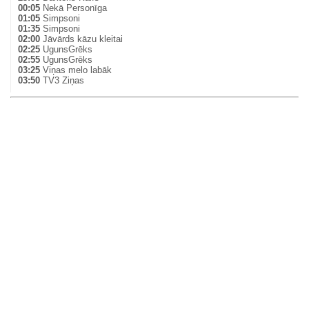
00:05
Nekā Personīga
01:05
Simpsoni
01:35
Simpsoni
02:00
Jāvārds kāzu kleitai
02:25
UgunsGrēks
02:55
UgunsGrēks
03:25
Viņas melo labāk
03:50
TV3 Ziņas