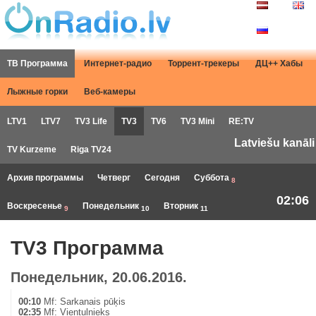
ТВ Программа
Интернет-радио
Торрент-трекеры
ДЦ++ Хабы
Лыжные горки
Веб-камеры
LTV1
LTV7
TV3 Life
TV3
TV6
TV3 Mini
RE:TV
Latviešu kanāli
TV Kurzeme
Riga TV24
Архив программы
Четверг
Сегодня
Суббота
8
02:06
Воскресенье
Понедельник
Вторник
9
10
11
TV3 Программа
Понедельник, 20.06.2016.
00:10
Mf: Sarkanais pūķis
02:35
Mf: Vientuļnieks