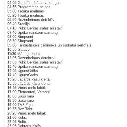
04:05
Gandrīz ideālas vakariņas
04:55
Programmas beigas
05:00
Tētuka meitiņas
05:20
Tētuka meitiņas
05:50
Rozenheimas detektīvi
06:40
Stenlijs
07:10
Pūķi: Berkas salas aizstāvji
07:40
Spēka reindžeri samuraji
08:00
Simpsoni
08:30
Simpsoni
09:00
Fantastiskais četrinieks un sudraba sērfotājs
10:55
Gatavo
11:30
Māmiņu klubs
12:05
Rozenheimas detektīvi
13:05
Pūķi: Berkas salas aizstāvji
13:40
Spēka reindžeri samuraji
14:05
UgunsGrēks
14:40
UgunsGrēks
15:20
Jāvārds kāzu kleitai
15:55
Jāvārds kāzu kleitai
16:25
Viņas melo labāk
17:00
Elementāri, Vatson!
18:00
SašaTaņa
18:30
SašaTaņa
19:00
TV3 Ziņas
19:35
Bez Tabu
20:20
Viņas melo labāk
21:00
Kobra
22:05
Bulta
23:05
Dakteris Kaifs