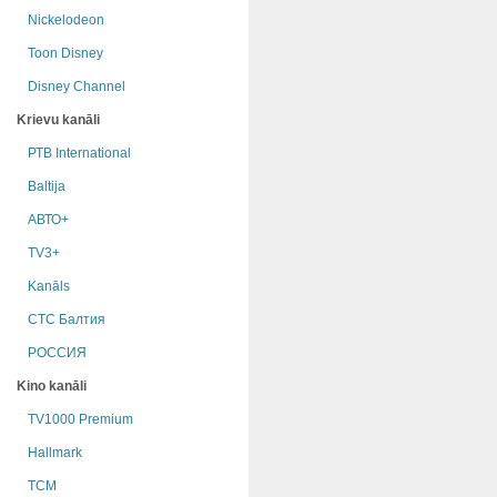
Nickelodeon
Toon Disney
Disney Channel
Krievu kanāli
РТB International
Baltija
АВТО+
TV3+
Kanāls
СТС Балтия
РОССИЯ
Kino kanāli
TV1000 Premium
Hallmark
TCM