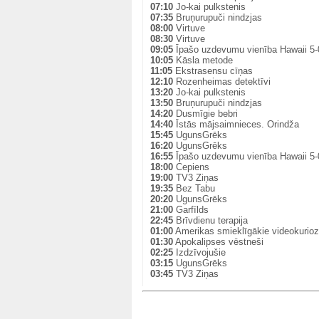
07:10
Jo-kai pulkstenis
07:35
Bruņurupuči nindzjas
08:00
Virtuve
08:30
Virtuve
09:05
Īpašo uzdevumu vienība Hawaii 5-
10:05
Kāsla metode
11:05
Ekstrasensu cīņas
12:10
Rozenheimas detektīvi
13:20
Jo-kai pulkstenis
13:50
Bruņurupuči nindzjas
14:20
Dusmīgie bebri
14:40
Īstās mājsaimnieces. Orindža
15:45
UgunsGrēks
16:20
UgunsGrēks
16:55
Īpašo uzdevumu vienība Hawaii 5-
18:00
Cepiens
19:00
TV3 Ziņas
19:35
Bez Tabu
20:20
UgunsGrēks
21:00
Garfīlds
22:45
Brīvdienu terapija
01:00
Amerikas smieklīgākie videokurioz
01:30
Apokalipses vēstneši
02:25
Izdzīvojušie
03:15
UgunsGrēks
03:45
TV3 Ziņas