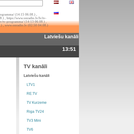
rogramma/ (14:15 06.08.) ,
.) , https://www.onradio.lv/lv/tv-
lv/tv-programma/ (14:13 06.08.) ,
.) , www.onradio.lv (02:50 04.08.)
Latviešu kanāli
13:51
TV kanāli
Latviešu kanāli
LTV1
RE:TV
TV Kurzeme
Riga TV24
TV3 Mini
TV6