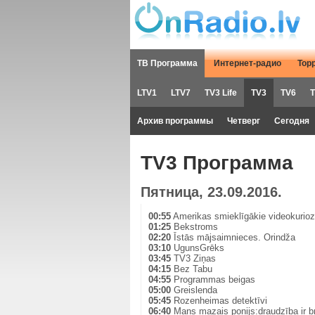
ТВ Программа
Интернет-радио
Тор
LTV1
LTV7
TV3 Life
TV3
TV6
T
Архив программы
Четверг
Сегодня
TV3 Программа
Пятница, 23.09.2016.
00:55
Amerikas smieklīgākie videokurioz
01:25
Bekstroms
02:20
Īstās mājsaimnieces. Orindža
03:10
UgunsGrēks
03:45
TV3 Ziņas
04:15
Bez Tabu
04:55
Programmas beigas
05:00
Greislenda
05:45
Rozenheimas detektīvi
06:40
Mans mazais ponijs:draudzība ir 