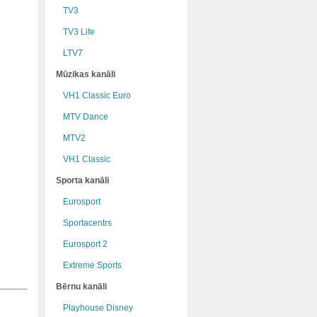
TV3
TV3 Life
LTV7
Mūzikas kanāli
VH1 Classic Euro
MTV Dance
MTV2
VH1 Classic
Sporta kanāli
Eurosport
Sportacentrs
Eurosport 2
Extreme Sports
Bērnu kanāli
Playhouse Disney