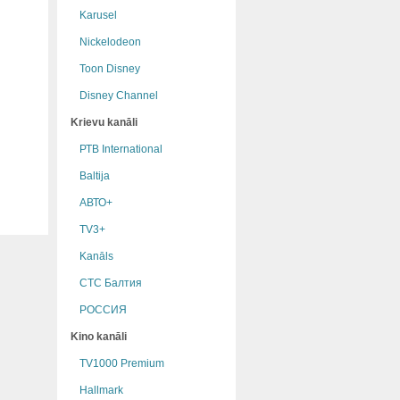
Karusel
Nickelodeon
Toon Disney
Disney Channel
Krievu kanāli
РТB International
Baltija
АВТО+
TV3+
Kanāls
СТС Балтия
РОССИЯ
Kino kanāli
TV1000 Premium
Hallmark