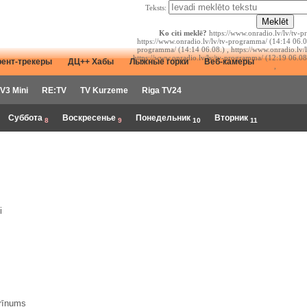
Teksts:
Ko citi meklē?
https://www.onradio.lv/lv/tv-p
https://www.onradio.lv/lv/tv-programma/ (14:14 06.08
programma/ (14:14 06.08.) , https://www.onradio.lv/
https://www.onradio.lv/lv/tv-programma/ (12:19 06.08
рент-трекеры
ДЦ++ Хабы
Лыжные горки
Веб-камеры
,
V3 Mini
RE:TV
TV Kurzeme
Riga TV24
Суббота
Воскресенье
Понедельник
Вторник
8
9
10
11
i
brīnums