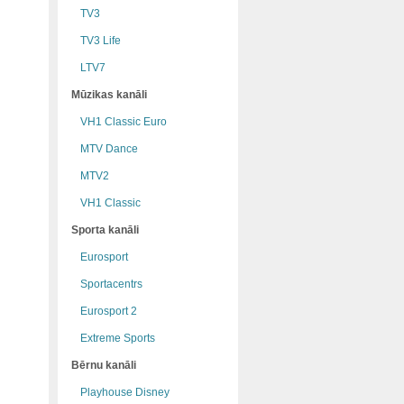
TV3
TV3 Life
LTV7
Mūzikas kanāli
VH1 Classic Euro
MTV Dance
MTV2
VH1 Classic
Sporta kanāli
Eurosport
Sportacentrs
Eurosport 2
Extreme Sports
Bērnu kanāli
Playhouse Disney