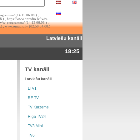
rogramma/ (14:15 06.08.) ,
.) , https://www.onradio.lv/lv/tv-
lv/tv-programma/ (14:13 06.08.) ,
.) , www.onradio.lv (02:50 04.08.)
Latviešu kanāli
18:25
TV kanāli
Latviešu kanāli
LTV1
RE:TV
TV Kurzeme
Riga TV24
TV3 Mini
TV6