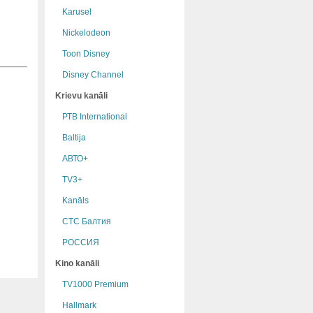
Karusel
Nickelodeon
Toon Disney
Disney Channel
Krievu kanāli
РТB International
Baltija
АВТО+
TV3+
Kanāls
СТС Балтия
РОССИЯ
Kino kanāli
TV1000 Premium
Hallmark