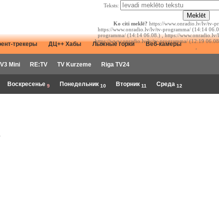
Teksts:
Ko citi meklē?
https://www.onradio.lv/lv/tv-p
https://www.onradio.lv/lv/tv-programma/ (14:14 06.08
programma/ (14:14 06.08.) , https://www.onradio.lv/
https://www.onradio.lv/lv/tv-programma/ (12:19 06.08
рент-трекеры
ДЦ++ Хабы
Лыжные горки
Веб-камеры
,
V3 Mini
RE:TV
TV Kurzeme
Riga TV24
Воскресенье
Понедельник
Вторник
Среда
9
10
11
12
.