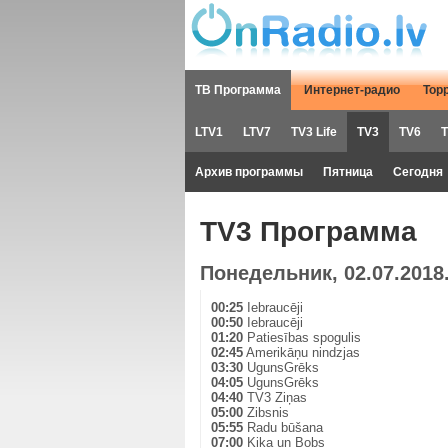
ТВ Программа
Интернет-радио
Тор
LTV1
LTV7
TV3 Life
TV3
TV6
T
Архив программы
Пятница
Сегодня
TV3 Программа
Понедельник, 02.07.2018
00:25
Iebraucēji
00:50
Iebraucēji
01:20
Patiesības spogulis
02:45
Amerikāņu nindzjas
03:30
UgunsGrēks
04:05
UgunsGrēks
04:40
TV3 Ziņas
05:00
Zibsnis
05:55
Radu būšana
07:00
Kika un Bobs