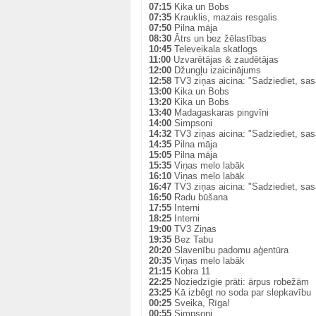
07:15
Kika un Bobs
07:35
Krauklis, mazais resgalis
07:50
Pilna māja
08:30
Ātrs un bez žēlastības
10:45
Televeikala skatlogs
11:00
Uzvarētājas & zaudētājas
12:00
Džungļu izaicinājums
12:58
TV3 ziņas aicina: "Sadziediet, sas
13:00
Kika un Bobs
13:20
Kika un Bobs
13:40
Madagaskaras pingvīni
14:00
Simpsoni
14:32
TV3 ziņas aicina: "Sadziediet, sas
14:35
Pilna māja
15:05
Pilna māja
15:35
Viņas melo labāk
16:10
Viņas melo labāk
16:47
TV3 ziņas aicina: "Sadziediet, sas
16:50
Radu būšana
17:55
Interni
18:25
Interni
19:00
TV3 Ziņas
19:35
Bez Tabu
20:20
Slavenību padomu aģentūra
20:35
Viņas melo labāk
21:15
Kobra 11
22:25
Noziedzīgie prāti: ārpus robežām
23:25
Kā izbēgt no soda par slepkavību
00:25
Sveika, Rīga!
00:55
Simpsoni