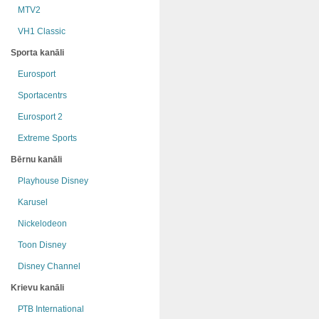
MTV2
VH1 Classic
Sporta kanāli
Eurosport
Sportacentrs
Eurosport 2
Extreme Sports
Bērnu kanāli
Playhouse Disney
Karusel
Nickelodeon
Toon Disney
Disney Channel
Krievu kanāli
РТB International