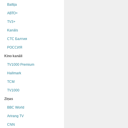
Baltija
АВТО+
TV3+
Kanāls
СТС Балтия
РОССИЯ
Kino kanāli
TV1000 Premium
Hallmark
TCM
TV1000
Ziņas
BBC World
Arirang TV
CNN