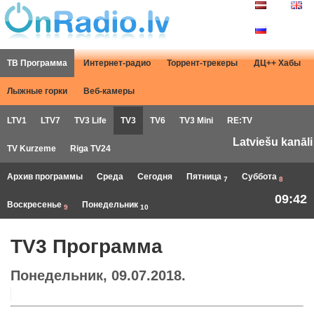
ТВ Программа
Интернет-радио
Торрент-трекеры
ДЦ++ Хабы
Лыжные горки
Веб-камеры
LTV1
LTV7
TV3 Life
TV3
TV6
TV3 Mini
RE:TV
Latviešu kanāli
TV Kurzeme
Riga TV24
Архив программы
Среда
Сегодня
Пятница
Суббота
7
8
09:42
Воскресенье
Понедельник
9
10
TV3 Программа
Понедельник, 09.07.2018.