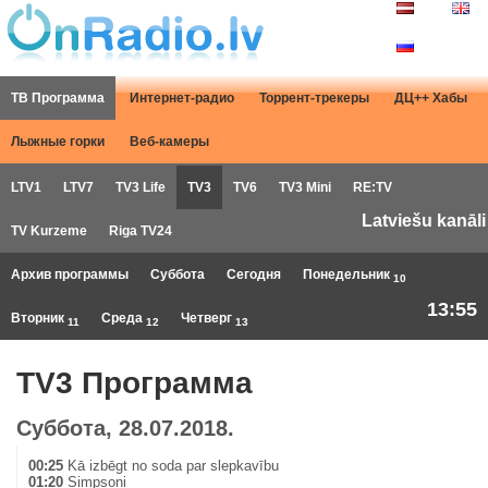
ТВ Программа
Интернет-радио
Торрент-трекеры
ДЦ++ Хабы
Лыжные горки
Веб-камеры
LTV1
LTV7
TV3 Life
TV3
TV6
TV3 Mini
RE:TV
Latviešu kanāli
TV Kurzeme
Riga TV24
Архив программы
Суббота
Сегодня
Понедельник
10
13:55
Вторник
Среда
Четверг
11
12
13
TV3 Программа
Суббота, 28.07.2018.
00:25
Kā izbēgt no soda par slepkavību
01:20
Simpsoni