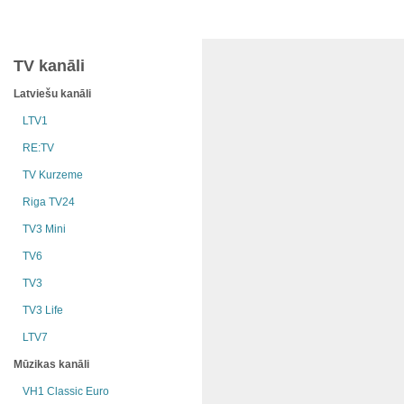
TV kanāli
Latviešu kanāli
LTV1
RE:TV
TV Kurzeme
Riga TV24
TV3 Mini
TV6
TV3
TV3 Life
LTV7
Mūzikas kanāli
VH1 Classic Euro