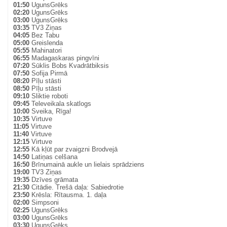
01:50
UgunsGrēks
02:20
UgunsGrēks
03:00
UgunsGrēks
03:35
TV3 Ziņas
04:05
Bez Tabu
05:00
Greislenda
05:55
Mahinatori
06:55
Madagaskaras pingvīni
07:20
Sūklis Bobs Kvadrātbiksis
07:50
Sofija Pirmā
08:20
Pīļu stāsti
08:50
Pīļu stāsti
09:10
Sliktie roboti
09:45
Televeikala skatlogs
10:00
Sveika, Rīga!
10:35
Virtuve
11:05
Virtuve
11:40
Virtuve
12:15
Virtuve
12:55
Kā kļūt par zvaigzni Brodvejā
14:50
Latiņas celšana
16:50
Brīnumainā aukle un lielais sprādziens
19:00
TV3 Ziņas
19:35
Dzīves grāmata
21:30
Citādie. Trešā daļa: Sabiedrotie
23:50
Krēsla: Rītausma. 1. daļa
02:00
Simpsoni
02:25
UgunsGrēks
03:00
UgunsGrēks
03:30
UgunsGrēks