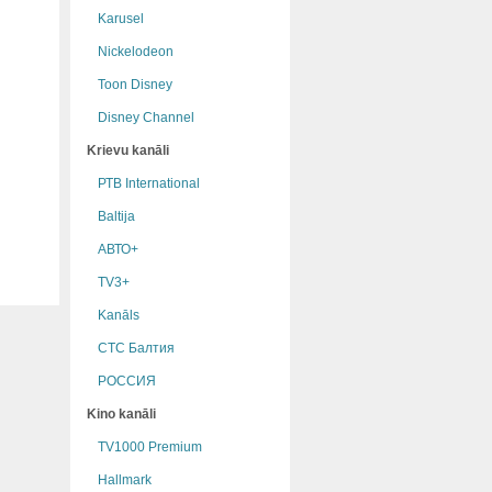
Karusel
Nickelodeon
Toon Disney
Disney Channel
Krievu kanāli
РТB International
Baltija
АВТО+
TV3+
Kanāls
СТС Балтия
РОССИЯ
Kino kanāli
TV1000 Premium
Hallmark