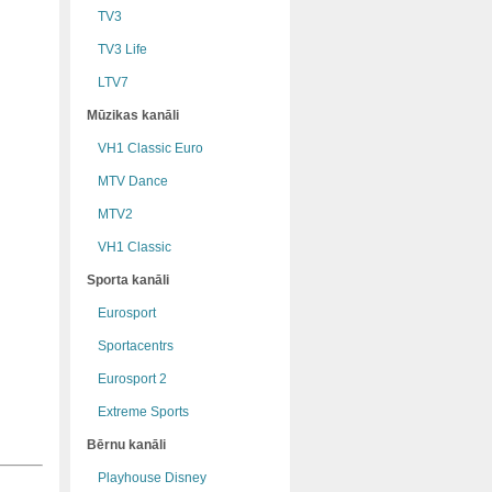
TV3
TV3 Life
LTV7
Mūzikas kanāli
VH1 Classic Euro
MTV Dance
MTV2
VH1 Classic
Sporta kanāli
Eurosport
Sportacentrs
Eurosport 2
Extreme Sports
Bērnu kanāli
Playhouse Disney