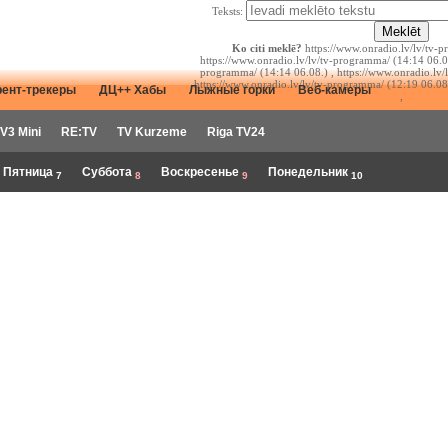
Teksts:
Ko citi meklē?
https://www.onradio.lv/lv/tv-p
https://www.onradio.lv/lv/tv-programma/ (14:14 06.08
programma/ (14:14 06.08.) , https://www.onradio.lv/
https://www.onradio.lv/lv/tv-programma/ (12:19 06.08
рент-трекеры
ДЦ++ Хабы
Лыжные горки
Веб-камеры
,
V3 Mini
RE:TV
TV Kurzeme
Riga TV24
Пятница
Суббота
Воскресенье
Понедельник
7
8
9
10