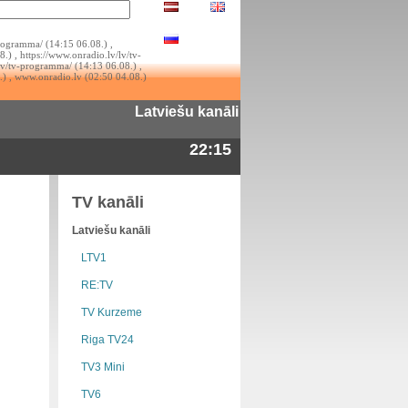
rogramma/ (14:15 06.08.) ,
.) , https://www.onradio.lv/lv/tv-
lv/tv-programma/ (14:13 06.08.) ,
.) , www.onradio.lv (02:50 04.08.)
Latviešu kanāli
22:15
TV kanāli
Latviešu kanāli
LTV1
RE:TV
TV Kurzeme
Riga TV24
TV3 Mini
TV6