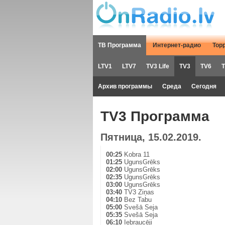
ТВ Программа
Интернет-радио
Тор
LTV1
LTV7
TV3 Life
TV3
TV6
T
Архив программы
Среда
Сегодня
TV3 Программа
Пятница, 15.02.2019.
00:25
Kobra 11
01:25
UgunsGrēks
02:00
UgunsGrēks
02:35
UgunsGrēks
03:00
UgunsGrēks
03:40
TV3 Ziņas
04:10
Bez Tabu
05:00
Svešā Seja
05:35
Svešā Seja
06:10
Iebraucēji