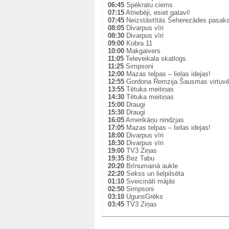
06:45
Spēkratu ciems
07:15
Atriebēji, esiet gatavi!
07:45
Neizstāstītās Šeherezādes pasak
08:05
Divarpus vīri
08:30
Divarpus vīri
09:00
Kobra 11
10:00
Makgaivers
11:05
Televeikala skatlogs
11:25
Simpsoni
12:00
Mazas telpas – lielas idejas!
12:55
Gordona Remzija Šausmas virtuv
13:55
Tētuka meitiņas
14:30
Tētuka meitiņas
15:00
Draugi
15:30
Draugi
16:05
Amerikāņu nindzjas
17:05
Mazas telpas – lielas idejas!
18:00
Divarpus vīri
18:30
Divarpus vīri
19:00
TV3 Ziņas
19:35
Bez Tabu
20:20
Brīnumainā aukle
22:20
Sekss un lielpilsēta
01:10
Sveicināti mājās
02:50
Simpsoni
03:10
UgunsGrēks
03:45
TV3 Ziņas