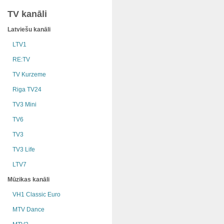
TV kanāli
Latviešu kanāli
LTV1
RE:TV
TV Kurzeme
Riga TV24
TV3 Mini
TV6
TV3
TV3 Life
LTV7
Mūzikas kanāli
VH1 Classic Euro
MTV Dance