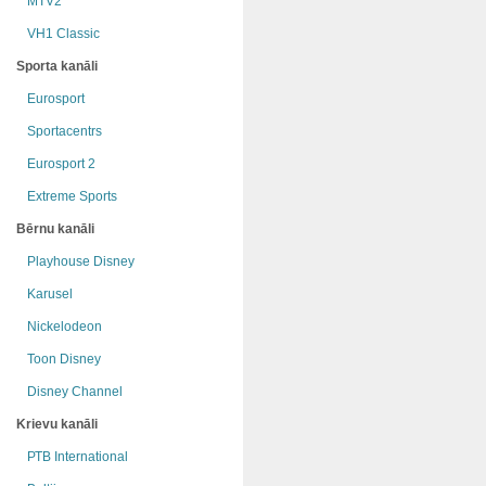
MTV2
VH1 Classic
Sporta kanāli
Eurosport
Sportacentrs
Eurosport 2
Extreme Sports
Bērnu kanāli
Playhouse Disney
Karusel
Nickelodeon
Toon Disney
Disney Channel
Krievu kanāli
РТB International