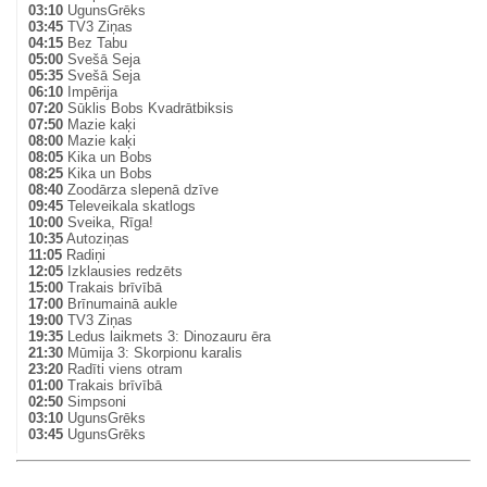
03:10
UgunsGrēks
03:45
TV3 Ziņas
04:15
Bez Tabu
05:00
Svešā Seja
05:35
Svešā Seja
06:10
Impērija
07:20
Sūklis Bobs Kvadrātbiksis
07:50
Mazie kaķi
08:00
Mazie kaķi
08:05
Kika un Bobs
08:25
Kika un Bobs
08:40
Zoodārza slepenā dzīve
09:45
Televeikala skatlogs
10:00
Sveika, Rīga!
10:35
Autoziņas
11:05
Radiņi
12:05
Izklausies redzēts
15:00
Trakais brīvībā
17:00
Brīnumainā aukle
19:00
TV3 Ziņas
19:35
Ledus laikmets 3: Dinozauru ēra
21:30
Mūmija 3: Skorpionu karalis
23:20
Radīti viens otram
01:00
Trakais brīvībā
02:50
Simpsoni
03:10
UgunsGrēks
03:45
UgunsGrēks