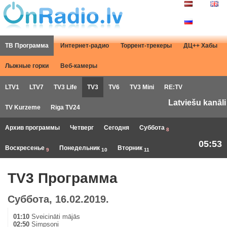
ТВ Программа
Интернет-радио
Торрент-трекеры
ДЦ++ Хабы
Лыжные горки
Веб-камеры
LTV1
LTV7
TV3 Life
TV3
TV6
TV3 Mini
RE:TV
Latviešu kanāli
TV Kurzeme
Riga TV24
Архив программы
Четверг
Сегодня
Суббота
8
05:53
Воскресенье
Понедельник
Вторник
9
10
11
TV3 Программа
Суббота, 16.02.2019.
01:10
Sveicināti mājās
02:50
Simpsoni