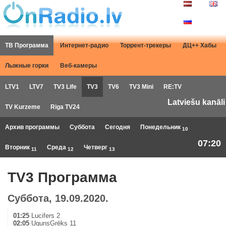
ТВ Программа
Интернет-радио
Торрент-трекеры
ДЦ++ Хабы
Лыжные горки
Веб-камеры
LTV1
LTV7
TV3 Life
TV3
TV6
TV3 Mini
RE:TV
Latviešu kanāli
TV Kurzeme
Riga TV24
Архив программы
Суббота
Сегодня
Понедельник
10
07:20
Вторник
Среда
Четверг
11
12
13
TV3 Программа
Суббота, 19.09.2020.
01:25
Lucifers 2
02:05
UgunsGrēks 11