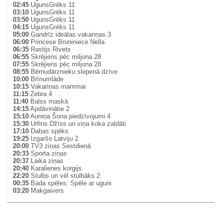
02:45
UgunsGrēks 11
03:10
UgunsGrēks 11
03:50
UgunsGrēks 11
04:15
UgunsGrēks 11
05:00
Gandrīz ideālas vakariņas 3
06:00
Princese Bruņiniece Nella
06:35
Rastijs Rivets
06:55
Skrējiens pēc miljona 28
07:55
Skrējiens pēc miljona 28
08:55
Bērnudārznieku slepenā dzīve
10:00
Brīnumlāde
10:15
Vakariņas mammai
11:15
Zebra 4
11:40
Balss maskā
14:15
Apdāvinātie 2
15:10
Auniņa Šona piedzīvojumi 4
15:30
Urfins Džīss un viņa koka zaldāti
17:10
Dabas spēks
19:25
Izgaršo Latviju 2
20:00
TV3 ziņas Sestdienā
20:33
Sporta ziņas
20:37
Laika ziņas
20:40
Karalienes korgijs
22:20
Stulbs un vēl stulbāks 2
00:35
Bada spēles: Spēle ar uguni
03:20
Makgaivers