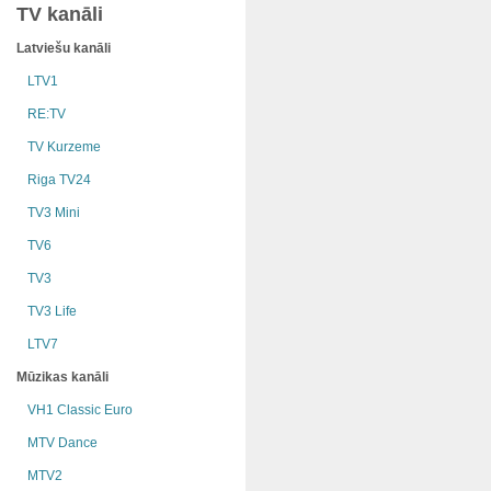
TV kanāli
Latviešu kanāli
LTV1
RE:TV
TV Kurzeme
Riga TV24
TV3 Mini
TV6
TV3
TV3 Life
LTV7
Mūzikas kanāli
VH1 Classic Euro
MTV Dance
MTV2