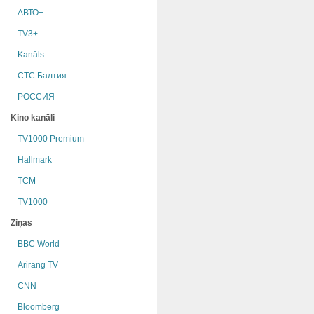
АВТО+
TV3+
Kanāls
СТС Балтия
РОССИЯ
Kino kanāli
TV1000 Premium
Hallmark
TCM
TV1000
Ziņas
BBC World
Arirang TV
CNN
Bloomberg