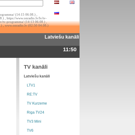
rogramma/ (14:15 06.08.) ,
.) , https://www.onradio.lv/lv/tv-
lv/tv-programma/ (14:13 06.08.) ,
.) , www.onradio.lv (02:50 04.08.)
Latviešu kanāli
11:50
TV kanāli
Latviešu kanāli
LTV1
RE:TV
TV Kurzeme
Riga TV24
TV3 Mini
TV6