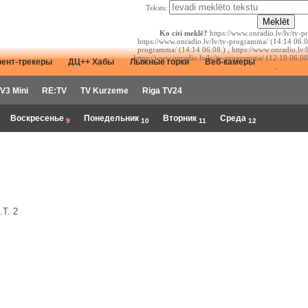
Teksts:
Ko citi meklē?
https://www.onradio.lv/lv/tv-p
https://www.onradio.lv/lv/tv-programma/ (14:14 06.08
programma/ (14:14 06.08.) , https://www.onradio.lv/
https://www.onradio.lv/lv/tv-programma/ (12:19 06.08
рент-трекеры
ДЦ++ Хабы
Лыжные горки
Веб-камеры
,
V3 Mini
RE:TV
TV Kurzeme
Riga TV24
Воскресенье
Понедельник
Вторник
Среда
9
10
11
12
T. 2