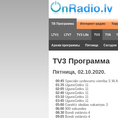
ТВ Программа
Интернет-радио
Тор
LTV1
LTV7
TV3 Life
TV3
TV6
T
Архив программы
Пятница
Сегодня
TV3 Программа
Пятница, 02.10.2020.
00:45
Speciālo uzdevumu vienība S.W.A.
01:35
UgunsGrēks 11
02:05
UgunsGrēks 11
02:40
UgunsGrēks 11
03:10
UgunsGrēks 11
03:45
UgunsGrēks 11
05:00
Gandrīz ideālas vakariņas 3
06:00
900 sekundes
08:30
Bondi vetārsts-4
09:05
Bondi vetārsts-4