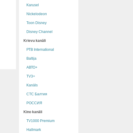
Karusel
Nickelodeon
Toon Disney
Disney Channel
Krievu kanāli
РТB International
Baltija
АВТО+
TV3+
Kanāls
СТС Балтия
РОССИЯ
Kino kanāli
TV1000 Premium
Hallmark