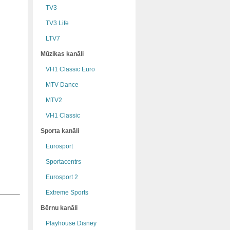
TV3
TV3 Life
LTV7
Mūzikas kanāli
VH1 Classic Euro
MTV Dance
MTV2
VH1 Classic
Sporta kanāli
Eurosport
Sportacentrs
Eurosport 2
Extreme Sports
Bērnu kanāli
Playhouse Disney