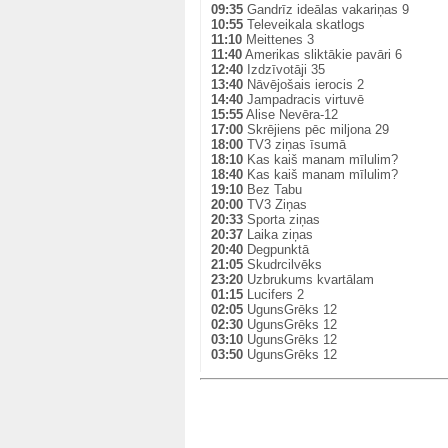
09:35
Gandrīz ideālas vakariņas 9
10:55
Televeikala skatlogs
11:10
Meittenes 3
11:40
Amerikas sliktākie pavāri 6
12:40
Izdzīvotāji 35
13:40
Nāvējošais ierocis 2
14:40
Jampadracis virtuvē
15:55
Alise Nevēra-12
17:00
Skrējiens pēc miljona 29
18:00
TV3 ziņas īsumā
18:10
Kas kaiš manam mīlulim?
18:40
Kas kaiš manam mīlulim?
19:10
Bez Tabu
20:00
TV3 Ziņas
20:33
Sporta ziņas
20:37
Laika ziņas
20:40
Degpunktā
21:05
Skudrcilvēks
23:20
Uzbrukums kvartālam
01:15
Lucifers 2
02:05
UgunsGrēks 12
02:30
UgunsGrēks 12
03:10
UgunsGrēks 12
03:50
UgunsGrēks 12