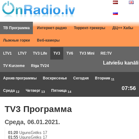
ТВ Программа
Интернет-радио
Торрент-трекеры
ДЦ++ Хабы
Лыжные горки
Веб-камеры
LTV1
LTV7
TV3 Life
TV3
TV6
TV3 Mini
RE:TV
Latviešu kanāli
TV Kurzeme
Riga TV24
Архив программы
Воскресенье
Сегодня
Вторник
11
07:56
Среда
Четверг
Пятница
12
13
14
TV3 Программа
Среда, 06.01.2021.
01:20
UgunsGrēks 17
01:55
UgunsGrēks 17