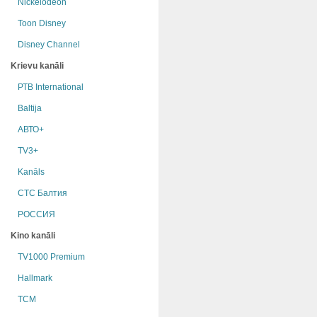
Nickelodeon
Toon Disney
Disney Channel
Krievu kanāli
РТB International
Baltija
АВТО+
TV3+
Kanāls
СТС Балтия
РОССИЯ
Kino kanāli
TV1000 Premium
Hallmark
TCM