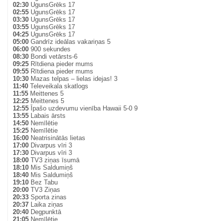
02:30
UgunsGrēks 17
02:55
UgunsGrēks 17
03:30
UgunsGrēks 17
03:55
UgunsGrēks 17
04:25
UgunsGrēks 17
05:00
Gandrīz ideālas vakariņas 5
06:00
900 sekundes
08:30
Bondi vetārsts-6
09:25
Rītdiena pieder mums
09:55
Rītdiena pieder mums
10:30
Mazas telpas – lielas idejas! 3
11:40
Televeikala skatlogs
11:55
Meittenes 5
12:25
Meittenes 5
12:55
Īpašo uzdevumu vienība Hawaii 5-0 9
13:55
Labais ārsts
14:50
Nemīlētie
15:25
Nemīlētie
16:00
Neatrisinātās lietas
17:00
Divarpus vīri 3
17:30
Divarpus vīri 3
18:00
TV3 ziņas īsumā
18:10
Mis Saldumiņš
18:40
Mis Saldumiņš
19:10
Bez Tabu
20:00
TV3 Ziņas
20:33
Sporta zinas
20:37
Laika ziņas
20:40
Degpunktā
21:05
Nemīlētie