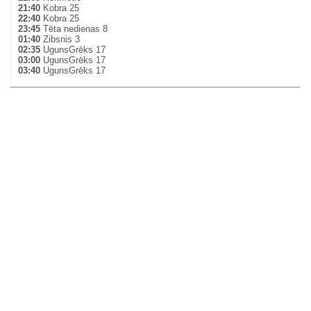
21:40
Kobra 25
22:40
Kobra 25
23:45
Tēta nedienas 8
01:40
Zibsnis 3
02:35
UgunsGrēks 17
03:00
UgunsGrēks 17
03:40
UgunsGrēks 17