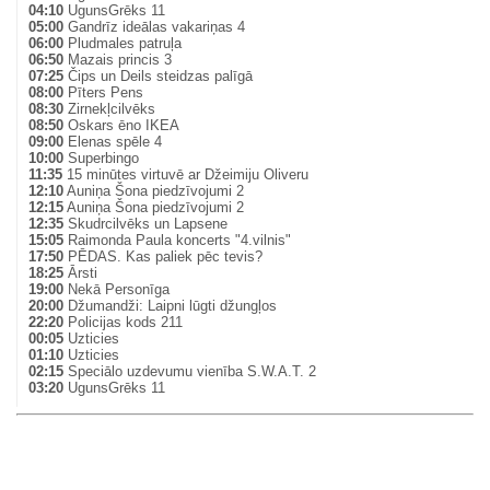
04:10
UgunsGrēks 11
05:00
Gandrīz ideālas vakariņas 4
06:00
Pludmales patruļa
06:50
Mazais princis 3
07:25
Čips un Deils steidzas palīgā
08:00
Pīters Pens
08:30
Zirnekļcilvēks
08:50
Oskars ēno IKEA
09:00
Elenas spēle 4
10:00
Superbingo
11:35
15 minūtes virtuvē ar Džeimiju Oliveru
12:10
Auniņa Šona piedzīvojumi 2
12:15
Auniņa Šona piedzīvojumi 2
12:35
Skudrcilvēks un Lapsene
15:05
Raimonda Paula koncerts "4.vilnis"
17:50
PĒDAS. Kas paliek pēc tevis?
18:25
Ārsti
19:00
Nekā Personīga
20:00
Džumandži: Laipni lūgti džungļos
22:20
Policijas kods 211
00:05
Uzticies
01:10
Uzticies
02:15
Speciālo uzdevumu vienība S.W.A.T. 2
03:20
UgunsGrēks 11