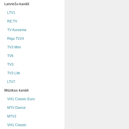
Latviešu kanāli
LTV1
RE:TV
TV Kurzeme
Riga TV24
TV3 Mini
TV6
TV3
TV3 Life
LTV7
Mūzikas kanāli
VH1 Classic Euro
MTV Dance
MTV2
VH1 Classic