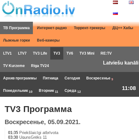
ТВ Программа
Интернет-радио
Торрент-трекеры
ДЦ++ Хабы
Лыжные горки
Веб-камеры
LTV1
LTV7
TV3 Life
TV3
TV6
TV3 Mini
RE:TV
Latviešu kanāli
TV Kurzeme
Riga TV24
Архив программы
Пятница
Сегодня
Воскресенье
9
11:08
Понедельник
Вторник
Среда
10
11
12
TV3 Программа
Воскресенье, 05.09.2021.
01:35
Priekšlaicīgi atbrīvota
03:30
UgunsGrēks 11