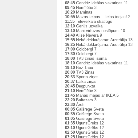
08:45
Gandrīz ideālas vakariņas 11
09:45
Nemīlētie 3
10:20
Māmiņas
10:55
Mazas telpas – lielas idejas! 2
11:55
Televeikala skatlogs
12:10
Ģēnijs uzvalkā
13:10
Mani virtuves noslēpumi 10
14:40
Alise Nevēra 9
15:55
Nekā deklarējama: Austrālija 13
16:25
Nekā deklarējama: Austrālija 13
17:00
Goldbergi 7
17:30
Goldbergi 7
18:00
TV3 ziņas īsumā
18:10
Gandrīz ideālas vakariņas 11
19:10
Bez Tabu
20:00
TV3 Ziņas
20:33
Sporta ziņas
20:37
Laika ziņas
20:45
Degpunktā
21:10
Nemīlētie 3
21:45
Manas mājas ar IKEA 5
22:20
Baltazars 3
23:30
Ārsti
00:05
Gaišreģe Sveta
00:35
Gaišreģe Sveta
01:05
Gaišreģe Sveta
01:35
UgunsGrēks 12
02:10
UgunsGrēks 12
02:50
UgunsGrēks 12
03:25
UgunsGrēks 12