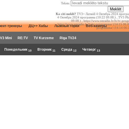
Teksts:
Ko citi meklē?
TV3+ Латвий 4 Октябрь 2024 програм
4 Октябрь 2024 программа (10:22 09.08.) , TV3 Pl
09.08.) , https://www.onradio.lv/lv/tv-pro
https://www.onradio.lv/lv/tv-programma/ (14:15 06.08
рент-трекеры
ДЦ++ Хабы
Лыжные горки
Веб-камеры
programma/ (14:14 06.0
V3 Mini
RE:TV
TV Kurzeme
Riga TV24
Понедельник
Вторник
Среда
Четверг
10
11
12
13