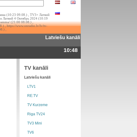
ма (10:23 09.08.) , TV3+ Латвий
us Латвий 4 Октябрь 2024 (10:19
gramma/ (21:00 08.08.) ,
.) , https://www.onradio.lv/lv/tv-
8.) ,
Latviešu kanāli
10:48
TV kanāli
Latviešu kanāli
LTV1
RE:TV
TV Kurzeme
Riga TV24
TV3 Mini
TV6