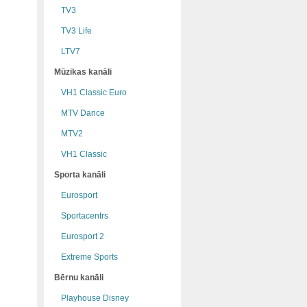
TV3
TV3 Life
LTV7
Mūzikas kanāli
VH1 Classic Euro
MTV Dance
MTV2
VH1 Classic
Sporta kanāli
Eurosport
Sportacentrs
Eurosport 2
Extreme Sports
Bērnu kanāli
Playhouse Disney