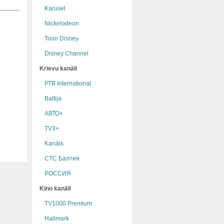
Karusel
Nickelodeon
Toon Disney
Disney Channel
Krievu kanāli
РТB International
Baltija
АВТО+
TV3+
Kanāls
СТС Балтия
РОССИЯ
Kino kanāli
TV1000 Premium
Hallmark