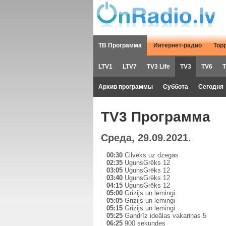
ТВ Программа
Интернет-радио
Тор
LTV1
LTV7
TV3 Life
TV3
TV6
T
Архив программы
Суббота
Сегодня
TV3 Программа
Среда, 29.09.2021.
00:30
Cilvēks uz dzegas
02:35
UgunsGrēks 12
03:05
UgunsGrēks 12
03:40
UgunsGrēks 12
04:15
UgunsGrēks 12
05:00
Grizijs un lemingi
05:05
Grizijs un lemingi
05:15
Grizijs un lemingi
05:25
Gandrīz ideālas vakariņas 5
06:25
900 sekundes