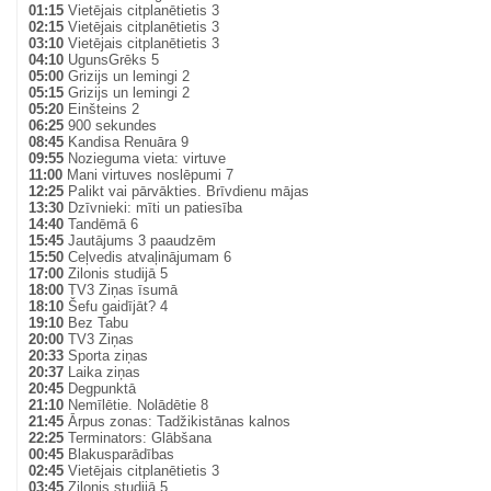
01:15
Vietējais citplanētietis 3
02:15
Vietējais citplanētietis 3
03:10
Vietējais citplanētietis 3
04:10
UgunsGrēks 5
05:00
Grizijs un lemingi 2
05:15
Grizijs un lemingi 2
05:20
Einšteins 2
06:25
900 sekundes
08:45
Kandisa Renuāra 9
09:55
Nozieguma vieta: virtuve
11:00
Mani virtuves noslēpumi 7
12:25
Palikt vai pārvākties. Brīvdienu mājas
13:30
Dzīvnieki: mīti un patiesība
14:40
Tandēmā 6
15:45
Jautājums 3 paaudzēm
15:50
Ceļvedis atvaļinājumam 6
17:00
Zilonis studijā 5
18:00
TV3 Ziņas īsumā
18:10
Šefu gaidījāt? 4
19:10
Bez Tabu
20:00
TV3 Ziņas
20:33
Sporta ziņas
20:37
Laika ziņas
20:45
Degpunktā
21:10
Nemīlētie. Nolādētie 8
21:45
Ārpus zonas: Tadžikistānas kalnos
22:25
Terminators: Glābšana
00:45
Blakusparādības
02:45
Vietējais citplanētietis 3
03:45
Zilonis studijā 5