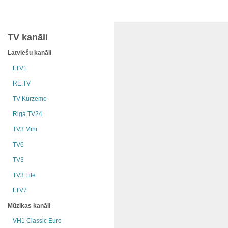
TV kanāli
Latviešu kanāli
LTV1
RE:TV
TV Kurzeme
Riga TV24
TV3 Mini
TV6
TV3
TV3 Life
LTV7
Mūzikas kanāli
VH1 Classic Euro