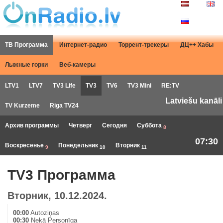
ТВ Программа
Интернет-радио
Торрент-трекеры
ДЦ++ Хабы
Лыжные горки
Веб-камеры
LTV1
LTV7
TV3 Life
TV3
TV6
TV3 Mini
RE:TV
Latviešu kanāli
TV Kurzeme
Riga TV24
Архив программы
Четверг
Сегодня
Суббота
8
07:30
Воскресенье
Понедельник
Вторник
9
10
11
TV3 Программа
Вторник, 10.12.2024.
00:00
Autoziņas
00:30
Nekā Personīga