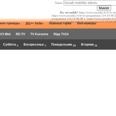
Teksts:
Ko citi meklē?
https://www.onradio.lv/lv/tv-p
https://www.onradio.lv/lv/tv-programma/ (14:14 06.08
programma/ (14:14 06.08.) , https://www.onradio.lv/
https://www.onradio.lv/lv/tv-programma/ (12:19 06.08
рент-трекеры
ДЦ++ Хабы
Лыжные горки
Веб-камеры
,
V3 Mini
RE:TV
TV Kurzeme
Riga TV24
Суббота
Воскресенье
Понедельник
Вторник
8
9
10
11
.