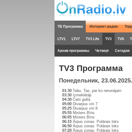
ТВ Программа
Интернет-радио
Тор
LTV1
LTV7
TV3 Life
TV3
TV6
T
Архив программы
Четверг
Сегодня
TV3 Программа
Понедельник, 23.06.2025
01:30
Tabu. Tas, par ko nerunājam
03:30
Izmeklētāji
04:30
Četri gultā
05:00
Divarpus vīri 7
05:25
Divarpus vīri 8
05:55
Misters Bīns
06:05
Misters Bīns
06:15
Ārpus zonas: Polārais loks
06:50
Ārpus zonas: Polārais loks
07:20
Ārpus zonas: Polārais loks