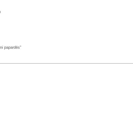
u
i papardēs"