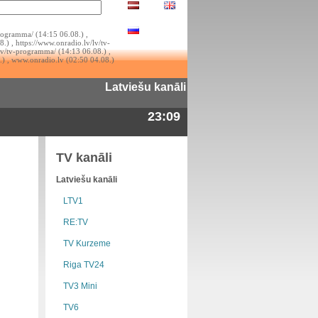
rogramma/ (14:15 06.08.) ,
.) , https://www.onradio.lv/lv/tv-
lv/tv-programma/ (14:13 06.08.) ,
.) , www.onradio.lv (02:50 04.08.)
Latviešu kanāli
23:09
TV kanāli
Latviešu kanāli
LTV1
RE:TV
TV Kurzeme
Riga TV24
TV3 Mini
TV6