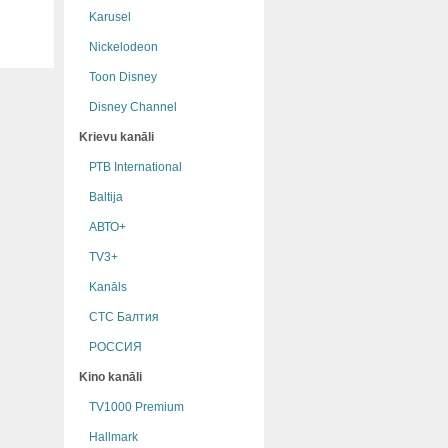
Karusel
Nickelodeon
Toon Disney
Disney Channel
Krievu kanāli
РТB International
Baltija
АВТО+
TV3+
Kanāls
СТС Балтия
РОССИЯ
Kino kanāli
TV1000 Premium
Hallmark