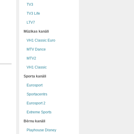
TV3
TV3 Life
LTV7
Mūzikas kanāli
VH1 Classic Euro
MTV Dance
MTV2
VH1 Classic
Sporta kanāli
Eurosport
Sportacentrs
Eurosport 2
Extreme Sports
Bērnu kanāli
Playhouse Disney