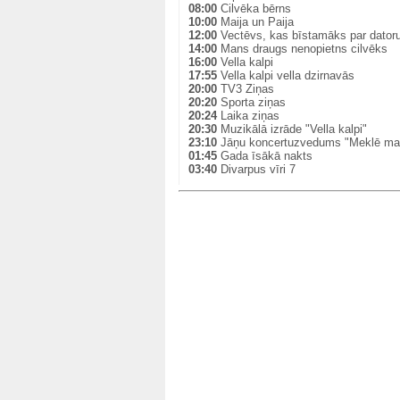
08:00
Cilvēka bērns
10:00
Maija un Paija
12:00
Vectēvs, kas bīstamāks par dator
14:00
Mans draugs nenopietns cilvēks
16:00
Vella kalpi
17:55
Vella kalpi vella dzirnavās
20:00
TV3 Ziņas
20:20
Sporta ziņas
20:24
Laika ziņas
20:30
Muzikālā izrāde "Vella kalpi"
23:10
Jāņu koncertuzvedums "Meklē man
01:45
Gada īsākā nakts
03:40
Divarpus vīri 7