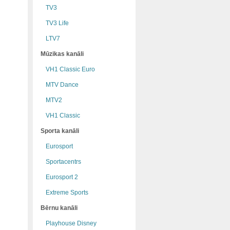
TV3
TV3 Life
LTV7
Mūzikas kanāli
VH1 Classic Euro
MTV Dance
MTV2
VH1 Classic
Sporta kanāli
Eurosport
Sportacentrs
Eurosport 2
Extreme Sports
Bērnu kanāli
Playhouse Disney