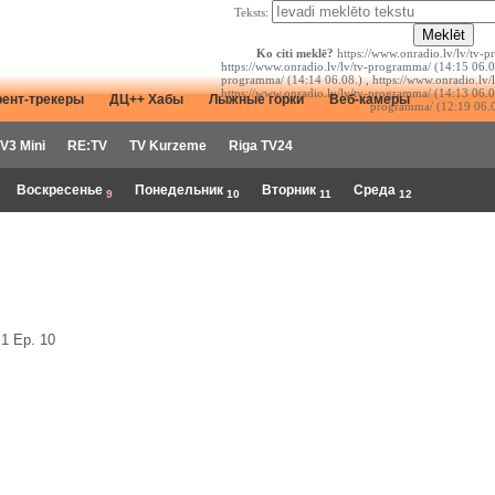
Teksts:
Ko citi meklē?
https://www.onradio.lv/lv/tv-p
https://www.onradio.lv/lv/tv-programma/ (14:15 06.08
programma/ (14:14 06.08.) , https://www.onradio.lv/
https://www.onradio.lv/lv/tv-programma/ (14:13 06.08
рент-трекеры
ДЦ++ Хабы
Лыжные горки
Веб-камеры
programma/ (12:19 06.0
V3 Mini
RE:TV
TV Kurzeme
Riga TV24
Воскресенье
Понедельник
Вторник
Среда
9
10
11
12
1 Ep. 10