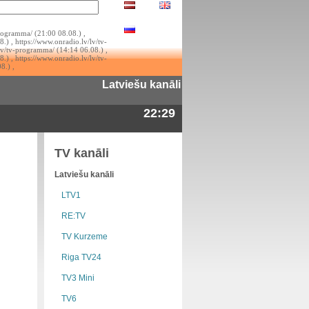
rogramma/ (21:00 08.08.) ,
.) , https://www.onradio.lv/lv/tv-
lv/tv-programma/ (14:14 06.08.) ,
.) , https://www.onradio.lv/lv/tv-
8.) ,
Latviešu kanāli
22:29
TV kanāli
Latviešu kanāli
LTV1
RE:TV
TV Kurzeme
Riga TV24
TV3 Mini
TV6