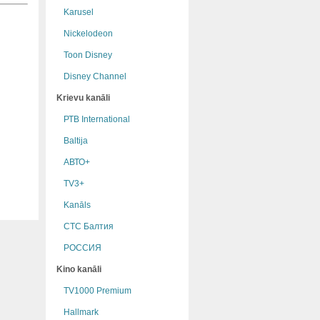
Karusel
Nickelodeon
Toon Disney
Disney Channel
Krievu kanāli
РТB International
Baltija
АВТО+
TV3+
Kanāls
СТС Балтия
РОССИЯ
Kino kanāli
TV1000 Premium
Hallmark