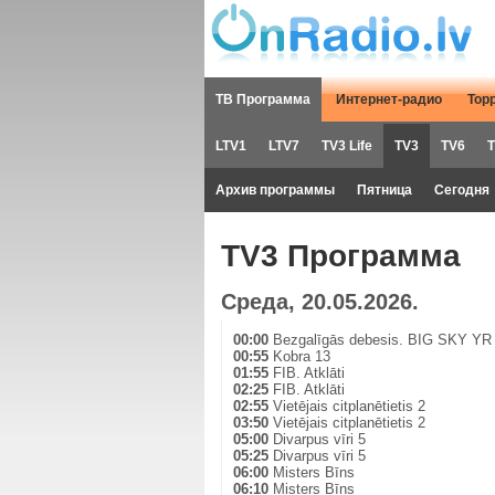
ТВ Программа
Интернет-радио
Тор
LTV1
LTV7
TV3 Life
TV3
TV6
T
Архив программы
Пятница
Сегодня
TV3 Программа
Среда, 20.05.2026.
00:00
Bezgalīgās debesis. BIG SKY YR 
00:55
Kobra 13
01:55
FIB. Atklāti
02:25
FIB. Atklāti
02:55
Vietējais citplanētietis 2
03:50
Vietējais citplanētietis 2
05:00
Divarpus vīri 5
05:25
Divarpus vīri 5
06:00
Misters Bīns
06:10
Misters Bīns