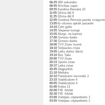
06:25
900 sekundes
08:45
Brīvības sapņi
09:55
Kandisa Renuāra 10
11:05
Džima dēļ 8
11:35
Džima dēļ 8
12:05
Gordona Remzija jaunās zvaigzne
13:05
Ar vilcienu apkārt pasaulei
14:10
Četri gultā
14:55
Slepenie trumpji
15:55
Murgs, ne kaimiņi
17:00
Ģimeņu duelis
17:30
Ģimeņu duelis
18:00
TV3 Ziņas īsumā
18:10
Šefpavāru cīņas
19:05
Laiks doties dārzā
19:10
Bez Tabu
20:00
TV3 Ziņas
20:33
Sporta ziņas
20:37
Laika ziņas
20:45
Degpunktā
21:10
Metloka
22:10
Paredzami iracionāls 2
23:10
Stabilizatore 4
00:05
Stabilizatore 4
01:00
Kobra 13
02:00
FIB. Atklāti
02:30
FIB. Atklāti
03:00
Vietējais citplanētietis 2
03:55
Vietējais citplanētietis 2