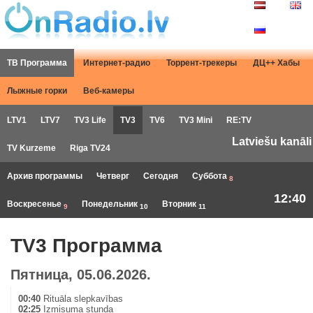
ТВ Программа
Интернет-радио
Торрент-трекеры
ДЦ++ Хабы
Лыжные горки
Веб-камеры
LTV1
LTV7
TV3 Life
TV3
TV6
TV3 Mini
RE:TV
Latviešu kanāli
TV Kurzeme
Riga TV24
Архив программы
Четверг
Сегодня
Суббота
8
12:40
Воскресенье
Понедельник
Вторник
9
10
11
TV3 Программа
Пятница, 05.06.2026.
00:40
Rituāla slepkavības
02:25
Izmisuma stunda