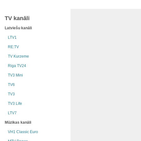
TV kanāli
Latviešu kanāli
LTV1
RE:TV
TV Kurzeme
Riga TV24
TV3 Mini
TV6
TV3
TV3 Life
LTV7
Mūzikas kanāli
VH1 Classic Euro