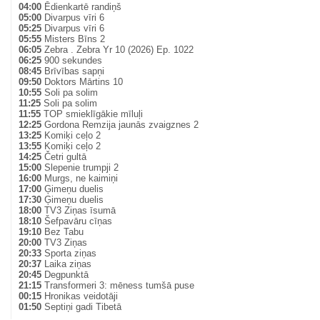
04:00
Ēdienkartē randiņš
05:00
Divarpus vīri 6
05:25
Divarpus vīri 6
05:55
Misters Bīns 2
06:05
Zebra . Zebra Yr 10 (2026) Ep. 1022
06:25
900 sekundes
08:45
Brīvības sapņi
09:50
Doktors Mārtins 10
10:55
Soli pa solim
11:25
Soli pa solim
11:55
TOP smieklīgākie mīluļi
12:25
Gordona Remzija jaunās zvaigznes 2
13:25
Komiķi ceļo 2
13:55
Komiķi ceļo 2
14:25
Četri gultā
15:00
Slepenie trumpji 2
16:00
Murgs, ne kaimiņi
17:00
Ģimeņu duelis
17:30
Ģimeņu duelis
18:00
TV3 Ziņas īsumā
18:10
Šefpavāru cīņas
19:10
Bez Tabu
20:00
TV3 Ziņas
20:33
Sporta ziņas
20:37
Laika ziņas
20:45
Degpunktā
21:15
Transformeri 3: mēness tumšā puse
00:15
Hronikas veidotāji
01:50
Septiņi gadi Tibetā