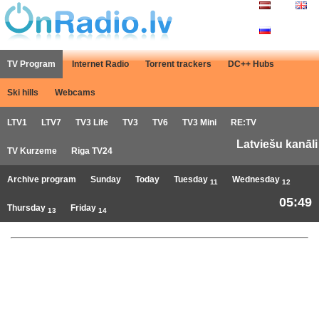
TV Program
Internet Radio
Torrent trackers
DC++ Hubs
Ski hills
Webcams
LTV1
LTV7
TV3 Life
TV3
TV6
TV3 Mini
RE:TV
Latviešu kanāli
TV Kurzeme
Riga TV24
Archive program
Sunday
Today
Tuesday
Wednesday
11
12
05:49
Thursday
Friday
13
14