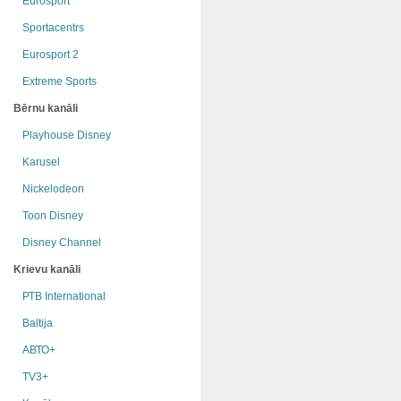
Eurosport
Sportacentrs
Eurosport 2
Extreme Sports
Bērnu kanāli
Playhouse Disney
Karusel
Nickelodeon
Toon Disney
Disney Channel
Krievu kanāli
РТB International
Baltija
АВТО+
TV3+