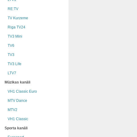
RE:TV
TV Kurzeme
Riga TV24
TV3 Mini
TV6
TV3
TV3 Life
LTV7
Mūzikas kanāli
VH1 Classic Euro
MTV Dance
MTV2
VH1 Classic
Sporta kanāli