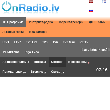
ТВ Программа
Интернет-радио
Торрент-трекеры
ДЦ++ Хабы
Лыжные горки
Веб-камеры
LTV1
LTV7
TV3 Life
TV3
TV6
TV3 Mini
RE:TV
Latviešu kanāli
TV Kurzeme
Riga TV24
Архив программы
Пятница
Сегодня
Воскресенье
9
07:16
Понедельник
Вторник
Среда
10
11
12