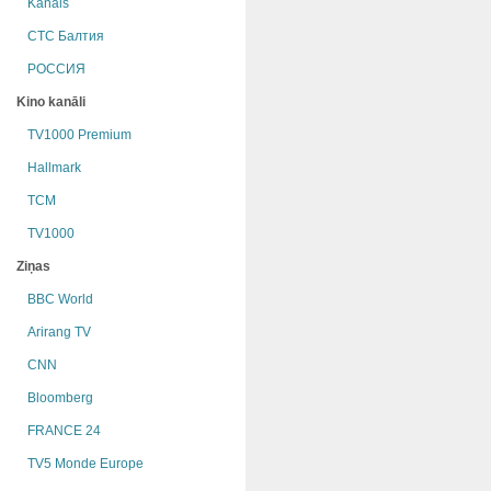
Kanāls
СТС Балтия
РОССИЯ
Kino kanāli
TV1000 Premium
Hallmark
TCM
TV1000
Ziņas
BBC World
Arirang TV
CNN
Bloomberg
FRANCE 24
TV5 Monde Europe