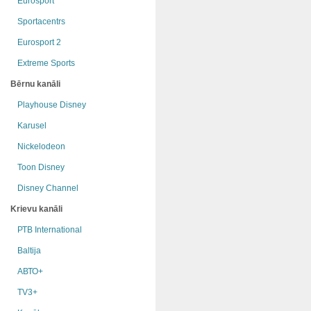
Eurosport
Sportacentrs
Eurosport 2
Extreme Sports
Bērnu kanāli
Playhouse Disney
Karusel
Nickelodeon
Toon Disney
Disney Channel
Krievu kanāli
РТB International
Baltija
АВТО+
TV3+