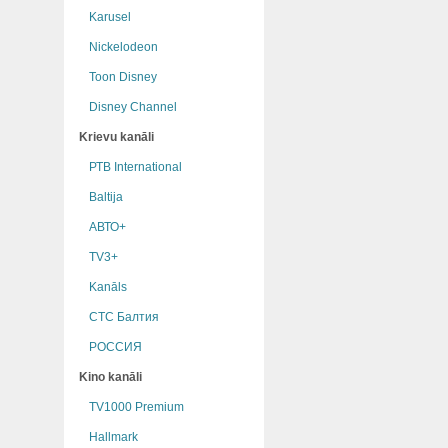
Karusel
Nickelodeon
Toon Disney
Disney Channel
Krievu kanāli
РТB International
Baltija
АВТО+
TV3+
Kanāls
СТС Балтия
РОССИЯ
Kino kanāli
TV1000 Premium
Hallmark