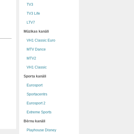
TV3
TV3 Life
LTV7
Mūzikas kanāli
VH1 Classic Euro
MTV Dance
MTV2
VH1 Classic
Sporta kanāli
Eurosport
Sportacentrs
Eurosport 2
Extreme Sports
Bērnu kanāli
Playhouse Disney