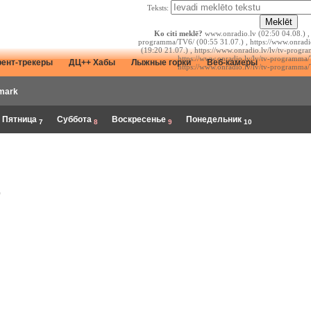
Teksts:
Ko citi meklē?
www.onradio.lv (02:50 04.08.) , 
programma/TV6/ (00:55 31.07.) , https://www.onrad
(19:20 21.07.) , https://www.onradio.lv/lv/tv-prog
https://www.onradio.lv/lv/tv-programma/
рент-трекеры
ДЦ++ Хабы
Лыжные горки
Веб-камеры
https://www.onradio.lv/lv/tv-programma/
mark
Пятница
Суббота
Воскресенье
Понедельник
7
8
9
10
.