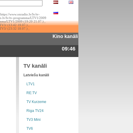
https://www.onradio.lv/lv/tv-
io.lv/lv/tv-programma/LTV1/2009
ramma/LTV1/2009 (19:20 21.07.) ,
TV3/ (13:42 19.07.) ,
TV3/ (23:32 18.07.) ,
Kino kanāli
09:46
TV kanāli
Latviešu kanāli
LTV1
RE:TV
TV Kurzeme
Riga TV24
TV3 Mini
TV6