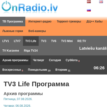
ТВ Программа
Интернет-радио
Торрент-трекеры
ДЦ++ Хабы
Лыжные горки
Веб-камеры
LTV1
LTV7
TV3 Life
TV3
TV6
TV3 Mini
RE:TV
Latviešu kanāli
TV Kurzeme
Riga TV24
Архив программы
Четверг
Сегодня
Суббота
8
06:26
Воскресенье
Понедельник
Вторник
9
10
11
TV3 Life Программа
Архив программы
Пятница, 07.08.2026.
Четверг, 06.08.2026.