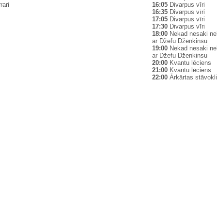
rari
16:05
Divarpus vīri
16:35
Divarpus vīri
17:05
Divarpus vīri
17:30
Divarpus vīri
18:00
Nekad nesaki ne
ar Džefu Dženkinsu
19:00
Nekad nesaki ne
ar Džefu Dženkinsu
20:00
Kvantu lēciens
21:00
Kvantu lēciens
22:00
Ārkārtas stāvokl