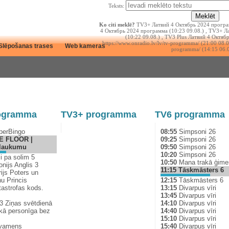
Teksts:
Ko citi meklē?
TV3+ Латвий 4 Октябрь 2024 програм
4 Октябрь 2024 программа (10:23 09.08.) , TV3+ 
(10:22 09.08.) , TV3 Plus Латвий 4 Октябр
https://www.onradio.lv/lv/tv-programma/ (21:00 08.08
Slēpošanas trases
Web kameras
programma/ (14:15 06.0
ogramma
TV3+ programma
TV6 programma
erBingo
08:55
Simpsoni 26
E FLOOR |
09:25
Simpsoni 26
laukumu
09:50
Simpsoni 26
10:20
Simpsoni 26
i pa solim 5
10:50
Mana trakā ģime
nijs Anglis 3
11:15
Tāskmāsters 6
ijs Poters un
u Princis
12:15
Tāskmāsters 6
astrofas kods.
13:15
Divarpus vīri
13:45
Divarpus vīri
 Ziņas svētdienā
14:10
Divarpus vīri
ā personīga bez
14:40
Divarpus vīri
15:10
Divarpus vīri
vamens
15:40
Divarpus vīri