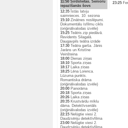
11:50
Sirdslietas. Senioru
23:25
Fer
iepazīšanās šovs
12:35
Īstās latvju
saimnieces. 10. sezona
15:10
Zinātnes noslēpumi.
Dokumentālu īsfilmu cikls
(oriģinālvalodas izvēle)
15:25
Teātris.zip piedāvā.
Revidents Silagalā.
Daugavpils teātra izrāde
17:30
Teātra garša. Jānis
Jarāns un Kristīne
Veinšteina
18:00
Dienas ziņas
18:10
Sporta ziņas
18:17
Laika ziņas
18:25
Lēna Lorenca.
Lūzuma punkts.
Romantiska drāma
(oriģinālvalodas izvēle)
20:00
Panorāma
20:18
Sporta ziņas
20:26
Laika ziņas
20:35
Krustvārdu mīklu
dāma. Detektīvseriāls
(oriģinālvalodas izvēle)
22:15
Nelūgtie viesi 2.
Daudzsēriju detektīvfilma
23:00
Nelūgtie viesi 2.
Daudzsēriju detektīvfilma