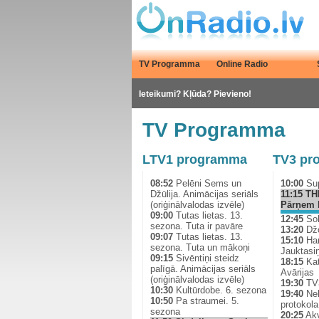
TV Programma
Online Radio
Ieteikumi? Kļūda? Pievieno!
TV Programma
LTV1 programma
TV3 pr
08:52
Pelēni Sems un
10:00
Sup
Džūlija. Animācijas seriāls
11:15
TH
(oriģinālvalodas izvēle)
Pārņem 
09:00
Tutas lietas. 13.
12:45
Sol
sezona. Tuta ir pavāre
13:20
Džo
09:07
Tutas lietas. 13.
15:10
Har
sezona. Tuta un mākoņi
Jauktasiņ
09:15
Sivēntiņi steidz
18:15
Kat
palīgā. Animācijas seriāls
Avārijas
(oriģinālvalodas izvēle)
19:30
TV3
10:30
Kultūrdobe. 6. sezona
19:40
Nek
10:50
Pa straumei. 5.
protokola
sezona
20:25
Ak