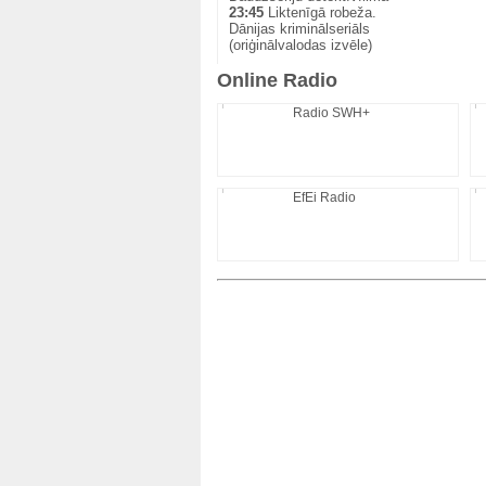
23:45
Liktenīgā robeža.
Dānijas kriminālseriāls
(oriģinālvalodas izvēle)
Online Radio
Radio SWH+
EfEi Radio