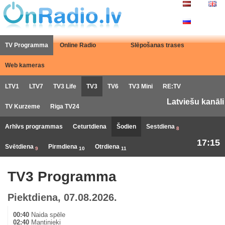
TV Programma
Online Radio
Slēpošanas trases
Web kameras
LTV1
LTV7
TV3 Life
TV3
TV6
TV3 Mini
RE:TV
Latviešu kanāli
TV Kurzeme
Riga TV24
Arhīvs programmas
Ceturtdiena
Šodien
Sestdiena
8
17:15
Svētdiena
Pirmdiena
Otrdiena
9
10
11
TV3 Programma
Piektdiena, 07.08.2026.
00:40
Naida spēle
02:40
Mantinieki