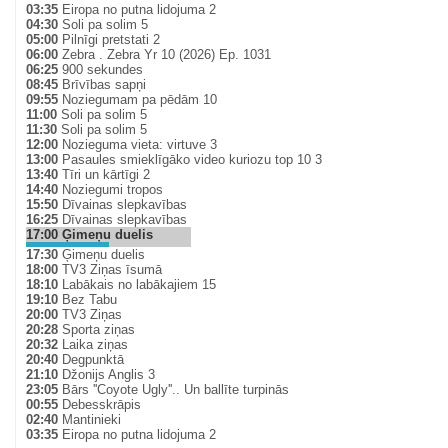
03:35
Eiropa no putna lidojuma 2
04:30
Soli pa solim 5
05:00
Pilnīgi pretstati 2
06:00
Zebra . Zebra Yr 10 (2026) Ep. 1031
06:25
900 sekundes
08:45
Brīvības sapņi
09:55
Noziegumam pa pēdām 10
11:00
Soli pa solim 5
11:30
Soli pa solim 5
12:00
Nozieguma vieta: virtuve 3
13:00
Pasaules smieklīgāko video kuriozu top 10 3
13:40
Tīri un kārtīgi 2
14:40
Noziegumi tropos
15:50
Dīvainas slepkavības
16:25
Dīvainas slepkavības
17:00
Ģimeņu duelis
17:30
Ģimeņu duelis
18:00
TV3 Ziņas īsumā
18:10
Labākais no labākajiem 15
19:10
Bez Tabu
20:00
TV3 Ziņas
20:28
Sporta ziņas
20:32
Laika ziņas
20:40
Degpunktā
21:10
Džonijs Anglis 3
23:05
Bārs ''Coyote Ugly''.. Un ballīte turpinās
00:55
Debesskrāpis
02:40
Mantinieki
03:35
Eiropa no putna lidojuma 2