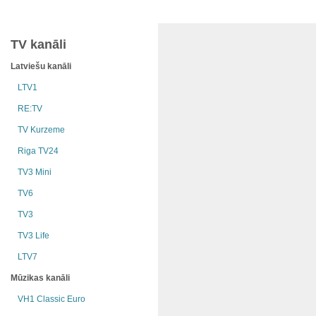
TV kanāli
Latviešu kanāli
LTV1
RE:TV
TV Kurzeme
Riga TV24
TV3 Mini
TV6
TV3
TV3 Life
LTV7
Mūzikas kanāli
VH1 Classic Euro