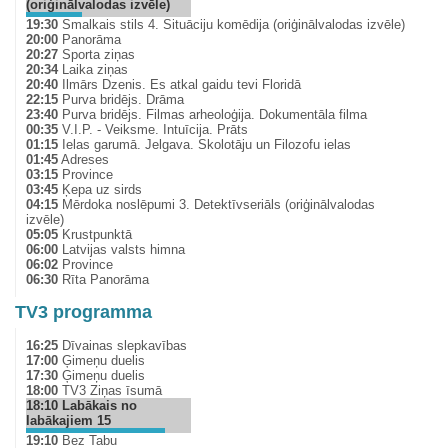
(oriģinālvalodas izvēle)
19:30
Smalkais stils 4. Situāciju komēdija (oriģinālvalodas izvēle)
20:00
Panorāma
20:27
Sporta ziņas
20:34
Laika ziņas
20:40
Ilmārs Dzenis. Es atkal gaidu tevi Floridā
22:15
Purva bridējs. Drāma
23:40
Purva bridējs. Filmas arheoloģija. Dokumentāla filma
00:35
V.I.P. - Veiksme. Intuīcija. Prāts
01:15
Ielas garumā. Jelgava. Skolotāju un Filozofu ielas
01:45
Adreses
03:15
Province
03:45
Ķepa uz sirds
04:15
Mērdoka noslēpumi 3. Detektīvseriāls (oriģinālvalodas
izvēle)
05:05
Krustpunktā
06:00
Latvijas valsts himna
06:02
Province
06:30
Rīta Panorāma
TV3 programma
16:25
Dīvainas slepkavības
17:00
Ģimeņu duelis
17:30
Ģimeņu duelis
18:00
TV3 Ziņas īsumā
18:10
Labākais no
labākajiem 15
19:10
Bez Tabu