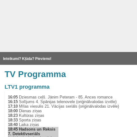
Ieteikumi? Kļūda? Pievieno!
TV Programma
LTV1 programma
16:05
Dziesmas ceļš. Jānim Peteram - 85. Ances romance
16:15
Solījums 4. Spānijas telenovele (oriģinālvalodas izvēle)
17:10
Mīlas viesulis 21. Vācijas seriāls (oriģinālvalodas izvēle)
18:00
Dienas ziņas
18:23
Kultūras ziņas
18:33
Sporta ziņas
18:40
Laika ziņas
18:45
Hadsons un Reksis
7. Detektīvseriāls