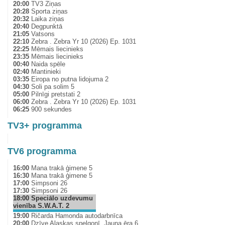
20:00
TV3 Ziņas
20:28
Sporta ziņas
20:32
Laika ziņas
20:40
Degpunktā
21:05
Vatsons
22:10
Zebra . Zebra Yr 10 (2026) Ep. 1031
22:25
Mēmais liecinieks
23:35
Mēmais liecinieks
00:40
Naida spēle
02:40
Mantinieki
03:35
Eiropa no putna lidojuma 2
04:30
Soli pa solim 5
05:00
Pilnīgi pretstati 2
06:00
Zebra . Zebra Yr 10 (2026) Ep. 1031
06:25
900 sekundes
TV3+ programma
TV6 programma
16:00
Mana trakā ģimene 5
16:30
Mana trakā ģimene 5
17:00
Simpsoni 26
17:30
Simpsoni 26
18:00
Speciālo uzdevumu
vienība S.W.A.T. 2
19:00
Ričarda Hamonda autodarbnīca
20:00
Dzīve Aļaskas spelgonī. Jauna ēra 6