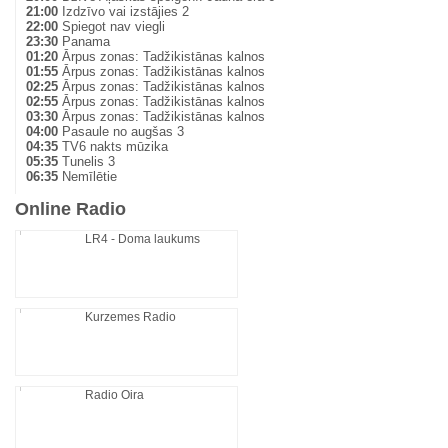
21:00
Izdzīvo vai izstājies 2
22:00
Spiegot nav viegli
23:30
Panama
01:20
Ārpus zonas: Tadžikistānas kalnos
01:55
Ārpus zonas: Tadžikistānas kalnos
02:25
Ārpus zonas: Tadžikistānas kalnos
02:55
Ārpus zonas: Tadžikistānas kalnos
03:30
Ārpus zonas: Tadžikistānas kalnos
04:00
Pasaule no augšas 3
04:35
TV6 nakts mūzika
05:35
Tunelis 3
06:35
Nemīlētie
Online Radio
LR4 - Doma laukums
Kurzemes Radio
Radio Oira