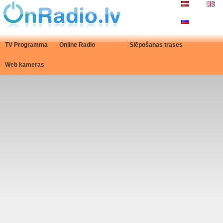
TV Programma
Online Radio
Slēpošanas trases
Web kameras