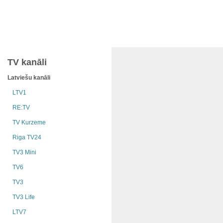
TV kanāli
Latviešu kanāli
LTV1
RE:TV
TV Kurzeme
Riga TV24
TV3 Mini
TV6
TV3
TV3 Life
LTV7