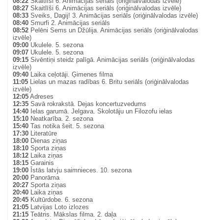
08:22
Skaitlīši 6. Animācijas seriāls (oriģinālvalodas izvēle)
08:27
Skaitlīši 6. Animācijas seriāls (oriģinālvalodas izvēle)
08:33
Sveiks, Dagij! 3. Animācijas seriāls (oriģinālvalodas izvēle)
08:40
Smurfi 2. Animācijas seriāls
08:52
Pelēni Sems un Džūlija. Animācijas seriāls (oriģinālvalodas
izvēle)
09:00
Ukulele. 5. sezona
09:07
Ukulele. 5. sezona
09:15
Sivēntiņi steidz palīgā. Animācijas seriāls (oriģinālvalodas
izvēle)
09:40
Laika ceļotāji. Ģimenes filma
11:05
Lielas un mazas radības 6. Britu seriāls (oriģinālvalodas
izvēle)
12:05
Adreses
12:35
Savā rokrakstā. Dejas koncertuzvedums
14:40
Ielas garumā. Jelgava. Skolotāju un Filozofu ielas
15:10
Neatkarība. 2. sezona
15:40
Tas notika šeit. 5. sezona
17:30
Literatūre
18:00
Dienas ziņas
18:10
Sporta ziņas
18:12
Laika ziņas
18:15
Garainis
19:00
Īstās latvju saimnieces. 10. sezona
20:00
Panorāma
20:27
Sporta ziņas
20:40
Laika ziņas
20:45
Kultūrdobe. 6. sezona
21:05
Latvijas Loto izlozes
21:15
Teātris. Mākslas filma. 2. daļa