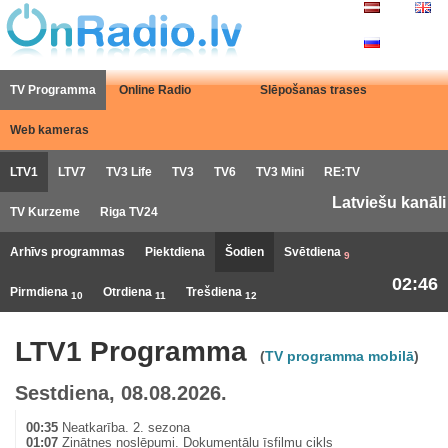
TV Programma
Online Radio
Slēpošanas trases
Web kameras
LTV1
LTV7
TV3 Life
TV3
TV6
TV3 Mini
RE:TV
Latviešu kanāli
TV Kurzeme
Riga TV24
Arhīvs programmas
Piektdiena
Šodien
Svētdiena
9
02:46
Pirmdiena
Otrdiena
Trešdiena
10
11
12
LTV1 Programma
(
TV programma mobilā
)
Sestdiena, 08.08.2026.
00:35
Neatkarība. 2. sezona
01:07
Zinātnes noslēpumi. Dokumentālu īsfilmu cikls