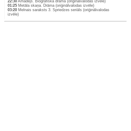
22:30
Amadejs. Biogrāfiska drāma (oriģinālvalodas izvēle)
01:25
Metāla skaņa. Drāma (oriģinālvalodas izvēle)
03:20
Melnais saraksts 3. Spriedzes seriāls (oriģinālvalodas
izvēle)