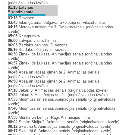
(oriģinālvalodas izvēle)
01:15
Latvijas
Sirdsdziesma
03:15
Province
03:45
Ielas garumā. Jelgava. Skolotāju un Filozofu ielas
04:15
Mērdoka noslēpumi 3. Detektīvseriāls (oriģinālvalodas
izvēle)
05:05
Krustpunktā
06:00
Latvijas valsts himna
06:03
Bardaks bēniņos. 5. sezona
06:16
Bardaks bēniņos. 5. sezona
06:30
Zirneklītis Lūkass. Animācijas seriāls (oriģinālvalodas
izvēle)
06:37
Zirneklītis Lūkass. Animācijas seriāls (oriģinālvalodas
izvēle)
06:45
Āpša un lapsas ģimenīte 2. Animācijas seriāls
(oriģinālvalodas izvēle)
06:58
Āpša un lapsas ģimenīte 2. Animācijas seriāls
(oriģinālvalodas izvēle)
07:10
Jakari 3. Animācijas seriāls (oriģinālvalodas izvēle)
07:22
Jakari 3. Animācijas seriāls (oriģinālvalodas izvēle)
07:35
Mušmušs un sēnīši. Animācijas seriāls (oriģinālvalodas
izvēle)
07:46
Mušmušs un sēnīši. Animācijas seriāls (oriģinālvalodas
izvēle)
07:58
Munks un Lemijs. Ragi. Animācijas filma
08:04
Sunīte Blūija 2. Animācijas seriāls (oriģinālvalodas izvēle)
08:12
Skaitlīši 6. Animācijas seriāls (oriģinālvalodas izvēle)
08:17
Skaitlīši 6. Animācijas seriāls (oriģinālvalodas izvēle)