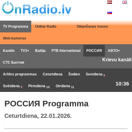
TV Programma
Online Radio
Slēpošanas trases
Web kameras
Kanāls
TV3+
Baltija
РТB International
РОССИЯ
АВТО+
Krievu kanāli
СТС Балтия
Arhīvs programmas
Ceturtdiena
Šodien
Sestdiena
8
10:36
Svētdiena
Pirmdiena
Otrdiena
9
10
11
РОССИЯ Programma
Ceturtdiena, 22.01.2026.