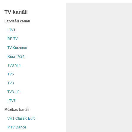
TV kanāli
Latviešu kanāli
LTV1
RE:TV
TV Kurzeme
Riga TV24
TV3 Mini
TV6
TV3
TV3 Life
LTV7
Mūzikas kanāli
VH1 Classic Euro
MTV Dance