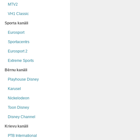
MTV2
VH1 Classic
Sporta kanāli
Eurosport
Sportacentrs
Eurosport 2
Extreme Sports
Bērnu kanāli
Playhouse Disney
Karusel
Nickelodeon
Toon Disney
Disney Channel
Krievu kanāli
РТB International