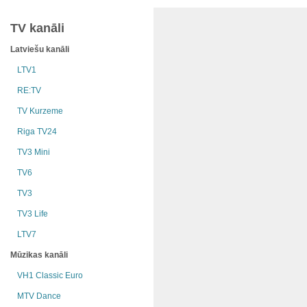
TV kanāli
Latviešu kanāli
LTV1
RE:TV
TV Kurzeme
Riga TV24
TV3 Mini
TV6
TV3
TV3 Life
LTV7
Mūzikas kanāli
VH1 Classic Euro
MTV Dance