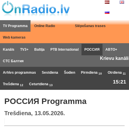
TV Programma
Online Radio
Slēpošanas trases
Web kameras
Kanāls
TV3+
Baltija
РТB International
РОССИЯ
АВТО+
Krievu kanāli
СТС Балтия
Arhīvs programmas
Sestdiena
Šodien
Pirmdiena
Otrdiena
10
11
15:21
Trešdiena
Ceturtdiena
12
13
РОССИЯ Programma
Trešdiena, 13.05.2026.