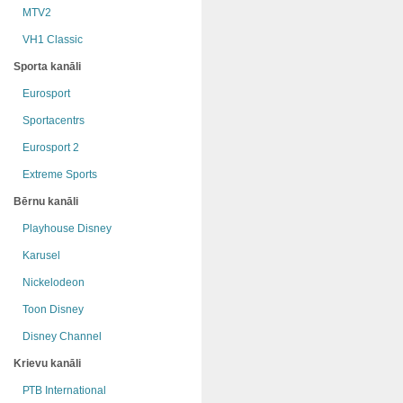
MTV2
VH1 Classic
Sporta kanāli
Eurosport
Sportacentrs
Eurosport 2
Extreme Sports
Bērnu kanāli
Playhouse Disney
Karusel
Nickelodeon
Toon Disney
Disney Channel
Krievu kanāli
РТB International