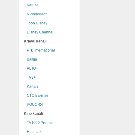
Karusel
Nickelodeon
Toon Disney
Disney Channel
Krievu kanāli
РТB International
Baltija
АВТО+
TV3+
Kanāls
СТС Балтия
РОССИЯ
Kino kanāli
TV1000 Premium
Hallmark