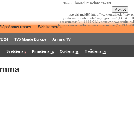
Teksts:
Ko citi meklē?
https://www.onradio.lv/lv/tv-p
https://www.onradio.lv/lv/tv-programma/ (14:14 06.08
programma/ (14:14 06.08.) , https://www.onradio.lv/
https://www.onradio.lv/lv/tv-programma/ (12:19 06.08
Slēpošanas trases
Web kameras
,
E 24
TV5 Monde Europe
Arirang TV
n
Svētdiena
Pirmdiena
Otrdiena
Trešdiena
9
10
11
12
amma