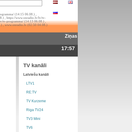
rogramma/ (14:15 06.08.) ,
.) , https://www.onradio.lv/lv/tv-
lv/tv-programma/ (14:13 06.08.) ,
.) , www.onradio.lv (02:50 04.08.)
Ziņas
17:57
TV kanāli
Latviešu kanāli
LTV1
RE:TV
TV Kurzeme
Riga TV24
TV3 Mini
TV6