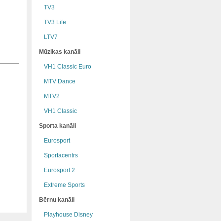
TV3
TV3 Life
LTV7
Mūzikas kanāli
VH1 Classic Euro
MTV Dance
MTV2
VH1 Classic
Sporta kanāli
Eurosport
Sportacentrs
Eurosport 2
Extreme Sports
Bērnu kanāli
Playhouse Disney