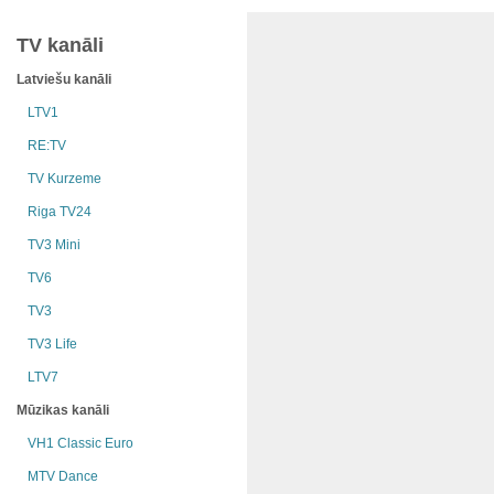
TV kanāli
Latviešu kanāli
LTV1
RE:TV
TV Kurzeme
Riga TV24
TV3 Mini
TV6
TV3
TV3 Life
LTV7
Mūzikas kanāli
VH1 Classic Euro
MTV Dance