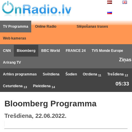
TV Programma
Online Radio
Slēpošanas trases
Web kameras
CNN
Bloomberg
BBC World
FRANCE 24
TV5 Monde Europe
Ziņas
Arirang TV
Arhīvs programmas
Svētdiena
Šodien
Otrdiena
Trešdiena
11
12
05:33
Ceturtdiena
Piektdiena
13
14
Bloomberg Programma
Trešdiena, 22.06.2022.