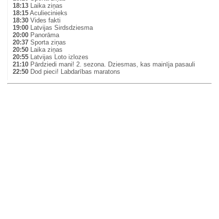
18:13
Laika ziņas
18:15
Aculiecinieks
18:30
Vides fakti
19:00
Latvijas Sirdsdziesma
20:00
Panorāma
20:37
Sporta ziņas
20:50
Laika ziņas
20:55
Latvijas Loto izlozes
21:10
Pārdziedi mani! 2. sezona. Dziesmas, kas mainīja pasauli
22:50
Dod pieci! Labdarības maratons