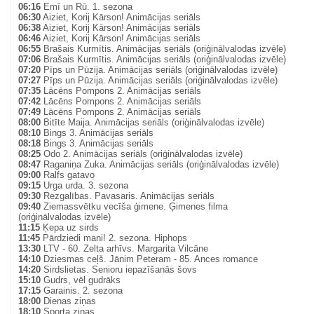
06:16
Emī un Rū. 1. sezona
06:30
Aiziet, Korij Kārson! Animācijas seriāls
06:38
Aiziet, Korij Kārson! Animācijas seriāls
06:46
Aiziet, Korij Kārson! Animācijas seriāls
06:55
Brašais Kurmītis. Animācijas seriāls (oriģinālvalodas izvēle)
07:06
Brašais Kurmītis. Animācijas seriāls (oriģinālvalodas izvēle)
07:20
Pīps un Pūzija. Animācijas seriāls (oriģinālvalodas izvēle)
07:27
Pīps un Pūzija. Animācijas seriāls (oriģinālvalodas izvēle)
07:35
Lācēns Pompons 2. Animācijas seriāls
07:42
Lācēns Pompons 2. Animācijas seriāls
07:49
Lācēns Pompons 2. Animācijas seriāls
08:00
Bitīte Maija. Animācijas seriāls (oriģinālvalodas izvēle)
08:10
Bings 3. Animācijas seriāls
08:18
Bings 3. Animācijas seriāls
08:25
Odo 2. Animācijas seriāls (oriģinālvalodas izvēle)
08:47
Raganiņa Zuka. Animācijas seriāls (oriģinālvalodas izvēle)
09:00
Ralfs gatavo
09:15
Urga urda. 3. sezona
09:30
Rezgalības. Pavasaris. Animācijas seriāls
09:40
Ziemassvētku vecīša ģimene. Ģimenes filma
(oriģinālvalodas izvēle)
11:15
Ķepa uz sirds
11:45
Pārdziedi mani! 2. sezona. Hiphops
13:30
LTV - 60. Zelta arhīvs. Margarita Vilcāne
14:10
Dziesmas ceļš. Jānim Peteram - 85. Ances romance
14:20
Sirdslietas. Senioru iepazīšanās šovs
15:10
Gudrs, vēl gudrāks
17:15
Garainis. 2. sezona
18:00
Dienas ziņas
18:10
Sporta ziņas