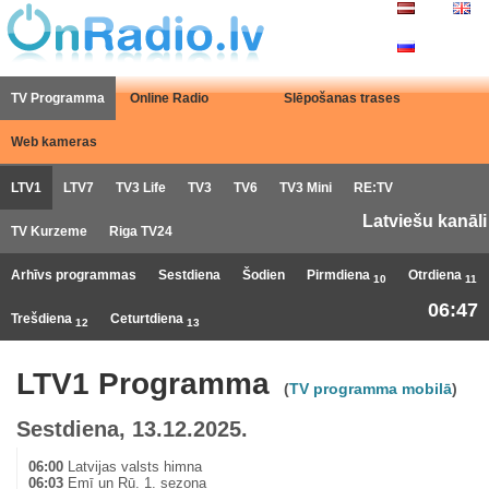
TV Programma
Online Radio
Slēpošanas trases
Web kameras
LTV1
LTV7
TV3 Life
TV3
TV6
TV3 Mini
RE:TV
Latviešu kanāli
TV Kurzeme
Riga TV24
Arhīvs programmas
Sestdiena
Šodien
Pirmdiena
Otrdiena
10
11
06:47
Trešdiena
Ceturtdiena
12
13
LTV1 Programma
(
TV programma mobilā
)
Sestdiena, 13.12.2025.
06:00
Latvijas valsts himna
06:03
Emī un Rū. 1. sezona