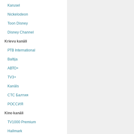
Karusel
Nickelodeon
Toon Disney
Disney Channel
Krievu kanāli
РТB International
Baltija
АВТО+
TV3+
Kanāls
СТС Балтия
РОССИЯ
Kino kanāli
TV1000 Premium
Hallmark